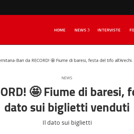
HOME
NEWS
INTERVISTE
F
ernitana-Bari da RECORD! 🤩 Fiume di baresi, festa del tifo all’Arechi. I
NEWS
RD! 🤩 Fiume di baresi, fest
dato sui biglietti venduti
Il dato sui biglietti