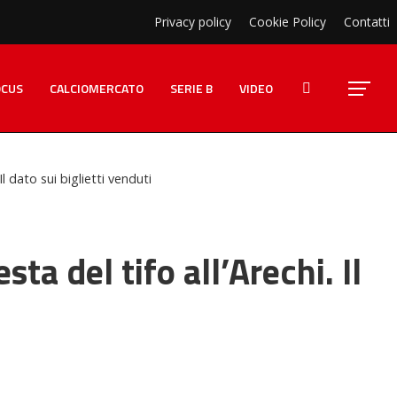
Privacy policy
Cookie Policy
Contatti
OCUS
CALCIOMERCATO
SERIE B
VIDEO
l dato sui biglietti venduti
a del tifo all’Arechi. Il