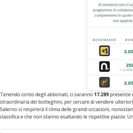
Al momento non ci so
t
programma. In collabor
compareremo le quote de
non appena d
eupon
BOOKMAKER
BON
2.0
25
+ 2.000€
2.0
Tenendo conto degli abbonati, ci saranno
17.289
presenze ce
straordinaria dei botteghini, per cercare di vendere ulteriori
Salerno si respirerà il clima delle grandi occasioni, nonostan
classifica e che non stanno esaltando le rispettive piazze. Una