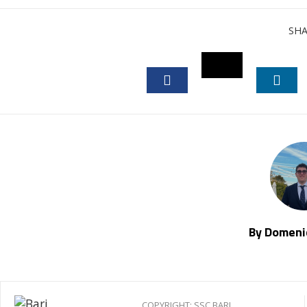
SH
TWITTER
FACEBOOK
LINK
By Domenic
COPYRIGHT: SSC BARI