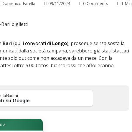
Domenico Farella
09/11/2024
0 Comments
1 Min
e
Bari
(
qui i convocati di
Longo
), prosegue senza sosta la
comunicati dalla società campana, sarebbero già stati staccati
nte sold out come non accadeva da un mese. Con la
ttesi oltre 5.000 tifosi biancorossi che affolleranno
etaBari ai
iti su Google
E A