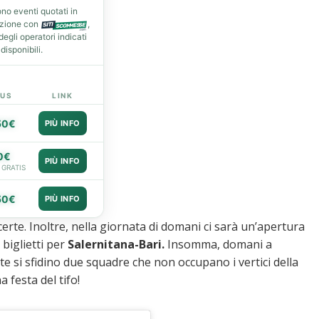
no eventi quotati in
azione con
,
gli operatori indicati
isponibili.
US
LINK
50€
PIÙ INFO
0€
PIÙ INFO
 GRATIS
50€
PIÙ INFO
rte. Inoltre, nella giornata di domani ci sarà un’apertura
 biglietti per
Salernitana-Bari.
Insomma, domani a
te si sfidino due squadre che non occupano i vertici della
 festa del tifo!