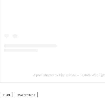
A post shared by PianetaBari – Testata Web (@p
Bari
Salernitana