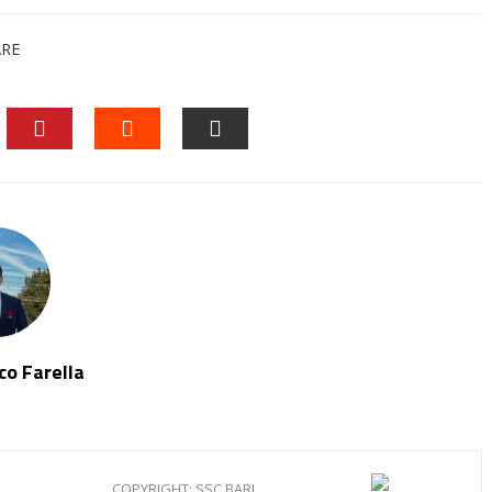
ARE
EDIN
PINTEREST
STUMBLEUPON
EMAIL
o Farella
COPYRIGHT: SSC BARI