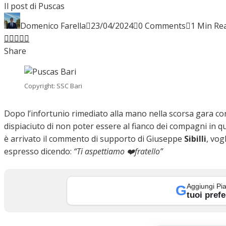
Il post di Puscas
INTERVISTE
Domenico Farella
23/04/2024
0 Comments
1 Min Re
Facebook
Twitter
LinkedIn
Pinterest
Stumbleupon
Email
Share
FOCUS
Copyright: SSC Bari
CALCIOMERCATO
Dopo l’infortunio rimediato alla mano nella scorsa gara contr
dispiaciuto di non poter essere al fianco dei compagni in 
è arrivato il commento di supporto di Giuseppe
Sibilli
, vog
espresso dicendo:
“Ti aspettiamo ❤️fratello”
SERIE B
Aggiungi Pia
G
tuoi prefe
VIDEO