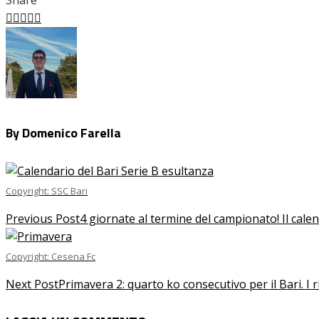
Share
Facebook
Twitter
LinkedIn
Pinterest
Stumbleupon
Email
By Domenico Farella
Copyright: SSC Bari
Previous Post
4 giornate al termine del campionato! Il calend
Copyright: Cesena Fc
Next Post
Primavera 2: quarto ko consecutivo per il Bari. I ri