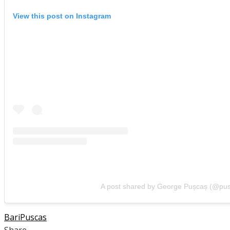
View this post on Instagram
A post shared by George Pușcaș (@pus
Bari
Puscas