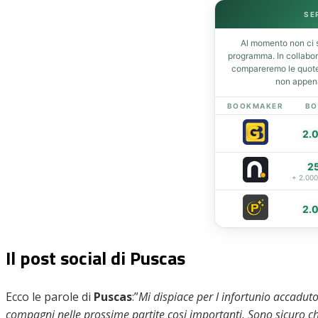
SE
Al momento non ci s
Home
programma. In collabo
News
compareremo le quote 
non appena
Amarcord
Ex
BOOKMAKER
BO
L’avversario
2.
Giovanili
Le pagelle
2
Interviste
+ 2.00
Focus
2.
Calciomercato
Serie B
Video
Il post social di Puscas
Ecco le parole di
Puscas
:”
Mi dispiace per l infortunio accadut
compagni nelle prossime partite cosi importanti. Sono sicuro che 