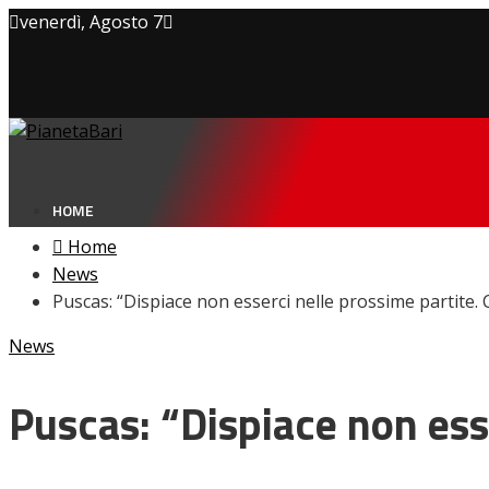
venerdì, Agosto 7
Privacy policy
Cookie Policy
Contatti
HOME
Home
News
Puscas: “Dispiace non esserci nelle prossime partite.
NEWS
News
Amarcord
Ex
L’avversario
Puscas: “Dispiace non ess
Giovanili
Le pagelle