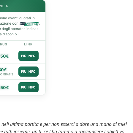
RIE A
ono eventi quotati in
razione con
,
degli operatori indicati
 disponibili.
NUS
LINK
050€
PIÙ INFO
50€
PIÙ INFO
0€ GRATIS
050€
PIÙ INFO
o nell ultima partita e per non esserci a dare una mano ai miei
tutti insieme, uniti, ce l ha faremo a raggiungere l obiettivo