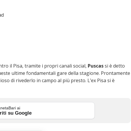
ad
o il Pisa, tramite i propri canali social,
Puscas
si è detto
queste ultime fondamentali gare della stagione. Prontamente
lioso di rivederlo in campo al più presto. L’ex Pisa si è
netaBari ai
riti su Google