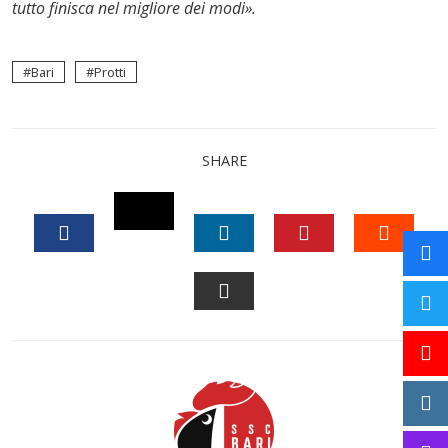
tutto finisca nel migliore dei modi».
Bari
Protti
SHARE
TWITTER
FACEBOOK
LINKEDIN
PINTEREST
STUM
EMAIL