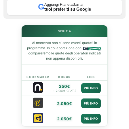
Aggiungi PianetaBari ai
G
tuoi preferiti su Google
In
SERIE A
st
Al momento non ci sono eventi quotati in
programma. In collaborazione con
,
compareremo le quote degli operatori indicati
leupon
non appena disponibili.
BOOKMAKER
BONUS
LINK
250€
PIÙ INFO
+ 2.000€ GRATIS
2.050€
PIÙ INFO
2.050€
PIÙ INFO