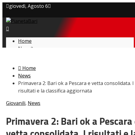
giovedì, Agosto 6
Privacy policy
Cookie Policy
Home
News
Contatti
Amarcord
Ex
Home
L’avversario
News
Giovanili
Primavera 2: Bari ok a Pescara e vetta consolidata. I
Le pagelle
risultati e la classifica aggiornata
Interviste
Focus
Giovanili
,
News
Calciomercato
Serie B
Primavera 2: Bari ok a Pescara
Video
vetta consolidata. I risultati e l