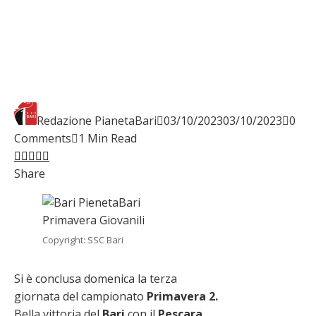
Redazione PianetaBari
03/10/2023
03/10/2023
0
Comments
1 Min Read
Facebook
Twitter
LinkedIn
Pinterest
Stumbleupon
Email
Share
Copyright: SSC Bari
Si è conclusa domenica la terza
giornata del campionato
Primavera 2.
Bella vittoria del
Bari
con il
Pescara
,