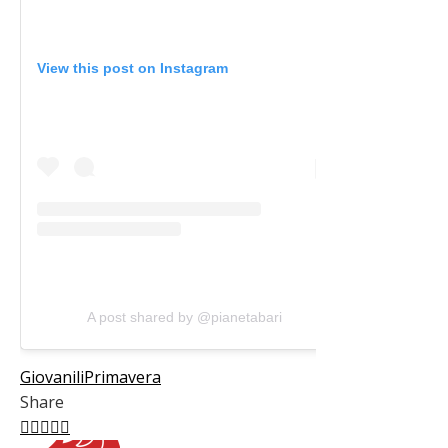
View this post on Instagram
A post shared by @pianetabari
Giovanili
Primavera
Share
Facebook
Twitter
LinkedIn
Pinterest
Stumbleupon
Email