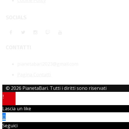
Cookie Policy
SOCIALS
CONTATTI
pianetabari2023@gmail.com
Pagina Contatti
© 2026 PianetaBari. Tutti i diritti sono riservati
Lascia un like
Seguici