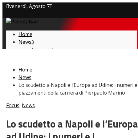
venerdì, Agosto 7
Privacy policy
Home
Cookie Policy
News
Amarcord
Contatti
Ex
L’avversario
Home
Giovanili
News
Le pagelle
Lo scudetto a Napoli e l’Europa ad Udine: i numeri e 
Interviste
piazzamenti della carriera di Pierpaolo Marino
Focus
Calciomercato
Focus
,
News
Serie B
Video
Lo scudetto a Napoli e l’Europa
ad Udine: i numeri e i