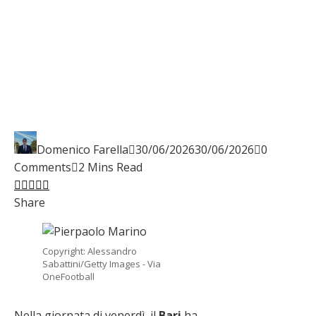
Domenico Farella
30/06/2026
30/06/2026
0
Comments
2 Mins Read
Facebook
Twitter
LinkedIn
Pinterest
Stumbleupon
Email
Share
Copyright: Alessandro
Sabattini/Getty Images - Via
OneFootball
Nella giornata di venerdì, il
Bari
ha