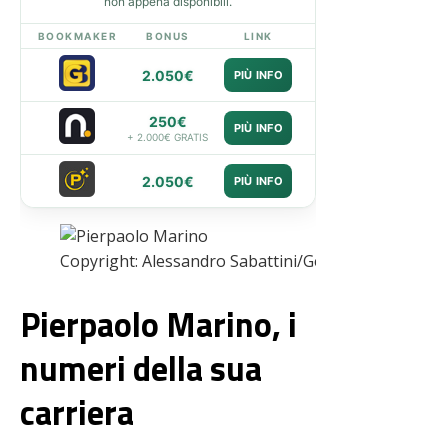
non appena disponibili.
BOOKMAKER
BONUS
LINK
2.050€
PIÙ INFO
250€
PIÙ INFO
+ 2.000€ GRATIS
2.050€
PIÙ INFO
Copyright: Alessandro Sabattini/Getty Images – Via
Pierpaolo Marino, i
numeri della sua
carriera