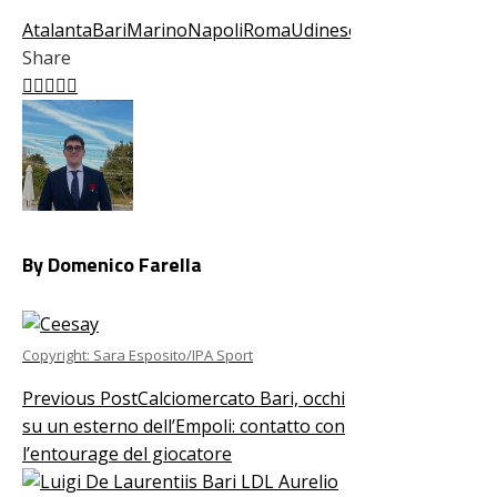
Atalanta
Bari
Marino
Napoli
Roma
Udinese
Share
Facebook
Twitter
LinkedIn
Pinterest
Stumbleupon
Email
By Domenico Farella
Copyright: Sara Esposito/IPA Sport
Previous Post
Calciomercato Bari, occhi
su un esterno dell’Empoli: contatto con
l’entourage del giocatore