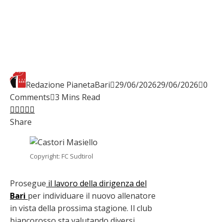
Redazione PianetaBari
29/06/2026
29/06/2026
0
Comments
3 Mins Read
Facebook
Twitter
LinkedIn
Pinterest
Stumbleupon
Email
Share
Copyright: FC Sudtirol
Prosegue
il lavoro della dirigenza del
Bari
per individuare il nuovo allenatore
in vista della prossima stagione. Il club
biancorosso sta valutando diversi