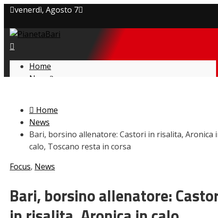
venerdì, Agosto 7
Privacy policy
Cookie Policy
Home
News
Contatti
Amarcord
Ex
Home
L’avversario
News
Giovanili
Bari, borsino allenatore: Castori in risalita, Aronica 
Le pagelle
calo, Toscano resta in corsa
Interviste
Focus
Focus
,
News
Calciomercato
Serie B
Bari, borsino allenatore: Castor
Video
in risalita, Aronica in calo,