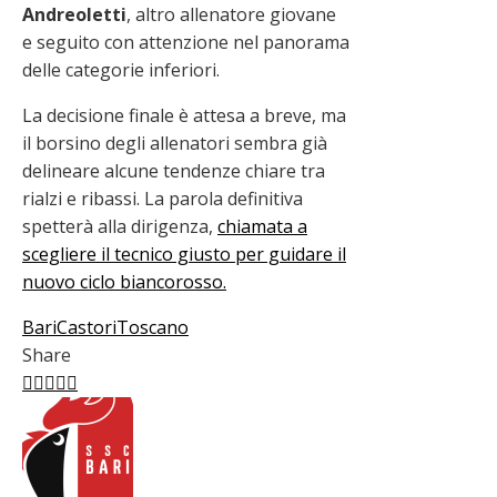
Andreoletti
, altro allenatore giovane
e seguito con attenzione nel panorama
delle categorie inferiori.
La decisione finale è attesa a breve, ma
il borsino degli allenatori sembra già
delineare alcune tendenze chiare tra
rialzi e ribassi. La parola definitiva
spetterà alla dirigenza,
chiamata a
scegliere il tecnico giusto per guidare il
nuovo ciclo biancorosso.
Bari
Castori
Toscano
Share
Facebook
Twitter
LinkedIn
Pinterest
Stumbleupon
Email