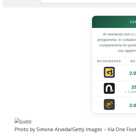
Home
News
SE
Amarcord
Ex
Al momento non ci s
L’avversario
programma. In collabo
compareremo le quote 
Giovanili
non appena
Le pagelle
BOOKMAKER
BO
Interviste
Focus
2.
Calciomercato
Serie B
2
+ 2.00
Video
2.
Photo by Simone Arveda/Getty Images – Via One Foot