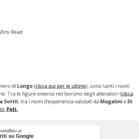
Mins Read
onero di
Longo
(
clicca qui per le ultime
), sono tanti i nomi
e. Tra le figure emerse nel borsino degli allenatori (
clicca
a Sottil
, tra i nomi d’esperienza valutati da
Magalini
e
Di
ato,
Foti.
netaBari ai
riti su Google