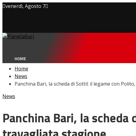
venerdì, Agosto 7
Privacy policy
Cookie Policy
Contatti
HOME
Home
News
Panchina Bari, la scheda di Sottil: il legame con Polito
NEWS
News
Amarcord
Ex
L’avversario
Panchina Bari, la scheda di
Giovanili
Le pagelle
travagliata stagione