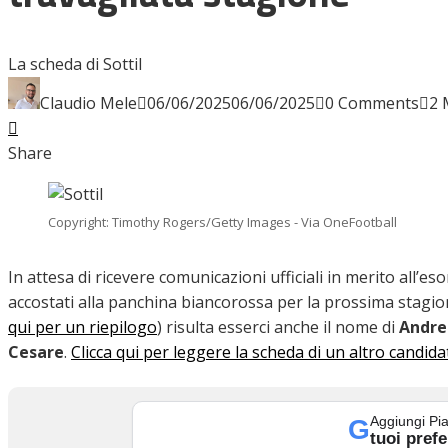
INTERVISTE
La scheda di Sottil
Claudio Mele
06/06/2025
06/06/2025
0 Comments
2 
Facebook
Twitter
LinkedIn
Pinterest
Stumbleupon
Email
FOCUS
Share
CALCIOMERCATO
Copyright: Timothy Rogers/Getty Images - Via OneFootball
In attesa di ricevere comunicazioni ufficiali in merito all’es
accostati alla panchina biancorossa per la prossima stagion
SERIE B
qui per un riepilogo
) risulta esserci anche il nome di
Andre
Cesare
.
Clicca qui per leggere la scheda di un altro candid
VIDEO
Aggiungi Pia
G
tuoi prefe