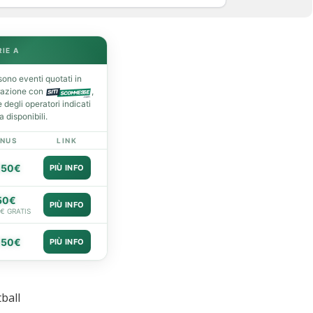
RIE A
ono eventi quotati in
razione con
,
degli operatori indicati
 disponibili.
NUS
LINK
050€
PIÙ INFO
50€
PIÙ INFO
0€ GRATIS
050€
PIÙ INFO
ball