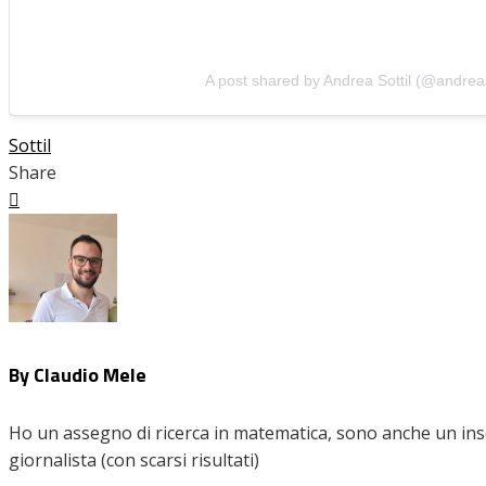
A post shared by Andrea Sottil (@andreas
Sottil
Share
Facebook
Twitter
LinkedIn
Pinterest
Stumbleupon
Email
By Claudio Mele
Ho un assegno di ricerca in matematica, sono anche un inseg
giornalista (con scarsi risultati)