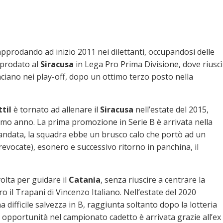
approdando ad inizio 2011 nei dilettanti, occupandosi delle
approdato al
Siracusa
in Lega Pro Prima Divisione, dove riuscì
ciano nei play-off, dopo un ottimo terzo posto nella
ttil
è tornato ad allenare il
Siracusa
nell’estate del 2015,
primo anno. La prima promozione in Serie B è arrivata nella
’andata, la squadra ebbe un brusco calo che portò ad un
revocate), esonero e successivo ritorno in panchina, il
volta per guidare il
Catania
, senza riuscire a centrare la
 il Trapani di Vincenzo Italiano. Nell’estate del 2020
 difficile salvezza in B, raggiunta soltanto dopo la lotteria
da opportunità nel campionato cadetto è arrivata grazie all’ex