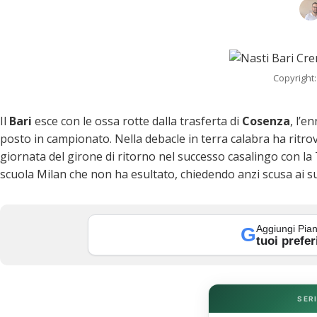
Copyright:
Il
Bari
esce con le ossa rotte dalla trasferta di
Cosenza
, l’e
posto in campionato. Nella debacle in terra calabra ha ritro
giornata del girone di ritorno nel successo casalingo con l
scuola Milan che non ha esultato, chiedendo anzi scusa ai suo
k
Aggiungi Pian
G
tuoi prefer
SERI