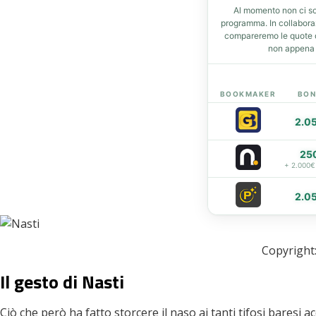
Al momento non ci so
t
programma. In collabor
compareremo le quote de
non appena d
eupon
BOOKMAKER
BON
2.0
25
+ 2.000€
2.0
Copyright:
Il gesto di Nasti
Ciò che però ha fatto storcere il naso ai tanti tifosi baresi 