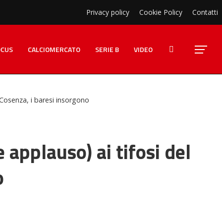
Privacy policy
Cookie Policy
Contatti
OCUS
CALCIOMERCATO
SERIE B
VIDEO
 Cosenza, i baresi insorgono
 applauso) ai tifosi del
o