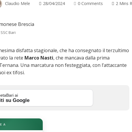
Claudio Mele
28/04/2024
0 Comments
2 Mins 
 SSC Bari
nnesima disfatta stagionale, che ha consegnato il terzultimo
vato la rete
Marco Nasti
, che mancava dalla prima
a Ternana. Una marcatura non festeggiata, con l’attaccante
i ex tifosi.
etaBari ai
iti su Google
E A