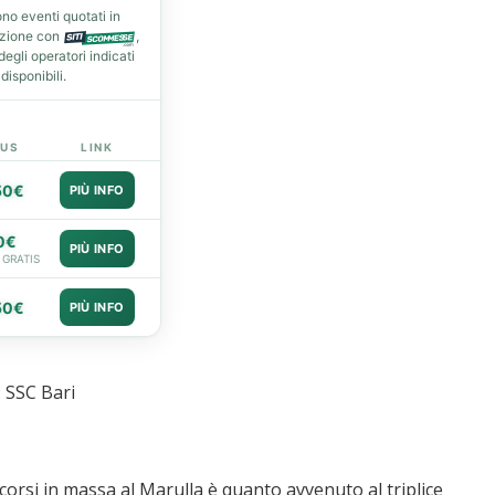
no eventi quotati in
azione con
,
gli operatori indicati
isponibili.
US
LINK
50€
PIÙ INFO
0€
PIÙ INFO
 GRATIS
50€
PIÙ INFO
 SSC Bari
accorsi in massa al Marulla è quanto avvenuto al triplice