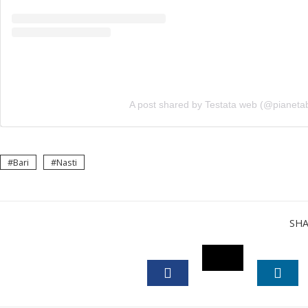
A post shared by Testata web (@pianetab
Bari
Nasti
SH
TWITTER
FACEBOOK
LINK