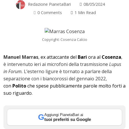
Redazione PianetaBari
08/05/2024
0 Comments
1 Min Read
Copyright: Cosenza Calcio
Manuel Marras
,
ex attaccante del
Bari
ora al
Cosenza
,
è intervenuto ieri ai microfoni della trasmissione
Lupus
in Forum.
L’esterno ligure è tornato a parlare della
separazione con i biancorossi del gennaio 2022,
con
Polito
che spese pubblicamente parole molto forti a
suo riguardo.
ok
Aggiungi PianetaBari ai
G
tuoi preferiti su Google