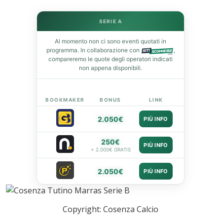
In
SERIE A
st
Al momento non ci sono eventi quotati in
programma. In collaborazione con
,
leupon
compareremo le quote degli operatori indicati
non appena disponibili.
BOOKMAKER
BONUS
LINK
2.050€
PIÙ INFO
250€
PIÙ INFO
+ 2.000€ GRATIS
2.050€
PIÙ INFO
Copyright: Cosenza Calcio