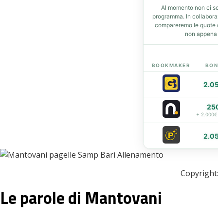
Al momento non ci so
t
programma. In collabor
compareremo le quote de
non appena d
eupon
BOOKMAKER
BON
2.0
25
+ 2.000€
2.0
Copyright:
Le parole di Mantovani