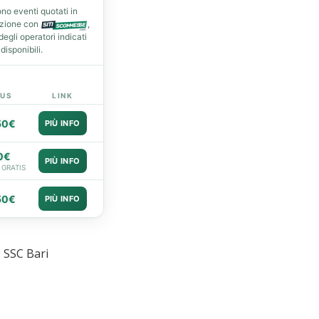
no eventi quotati in
azione con
,
gli operatori indicati
isponibili.
US
LINK
50€
PIÙ INFO
0€
PIÙ INFO
 GRATIS
50€
PIÙ INFO
 SSC Bari