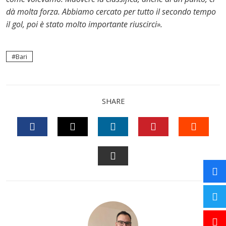
dà molta forza. Abbiamo cercato per tutto il secondo tempo
il gol, poi è stato molto importante riuscirci».
Bari
SHARE
FACEBOOK
TWITTER
LINKEDIN
PINTEREST
STUM
EMAIL