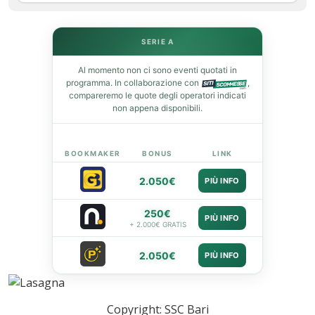
SERIE A
In
Al momento non ci sono eventi quotati in
programma. In collaborazione con
,
compareremo le quote degli operatori indicati
st
non appena disponibili.
leupon
BOOKMAKER
BONUS
LINK
2.050€
PIÙ INFO
250€
PIÙ INFO
+ 2.000€ GRATIS
2.050€
PIÙ INFO
Copyright: SSC Bari