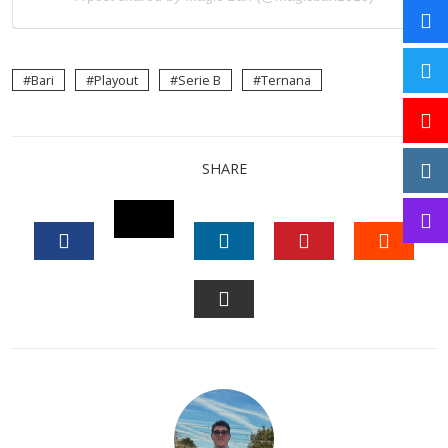
Bari
Playout
Serie B
Ternana
SHARE
TWITTER
FACEBOOK
LINKEDIN
PINTEREST
STUM
EMAIL