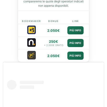
compareremo le quote degli operatori indicati
non appena disponibili.
BOOKMAKER
BONUS
LINK
2.050€
PIÙ INFO
250€
PIÙ INFO
+ 2.000€ GRATIS
2.050€
PIÙ INFO