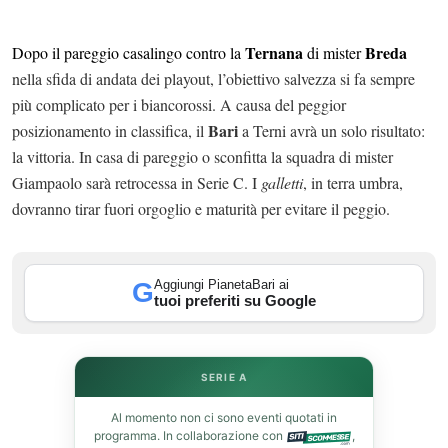
Ternana
Breda
Dopo il pareggio casalingo contro la
di mister
nella sfida di andata dei playout, l’obiettivo salvezza si fa sempre
più complicato per i biancorossi. A causa del peggior
Bari
posizionamento in classifica, il
a Terni avrà un solo risultato:
la vittoria. In casa di pareggio o sconfitta la squadra di mister
Giampaolo sarà retrocessa in Serie C. I
galletti
, in terra umbra,
ok
dovranno tirar fuori orgoglio e maturità per evitare il peggio.
Aggiungi PianetaBari ai
G
tuoi preferiti su Google
In
st
SERIE A
leupon
Al momento non ci sono eventi quotati in
programma. In collaborazione con
,