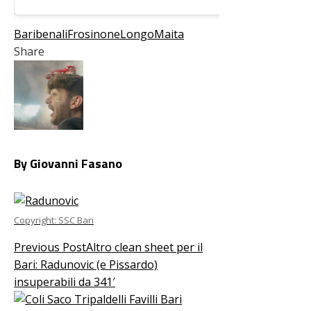
Bari
benali
Frosinone
Longo
Maita
Share
Facebook
Twitter
LinkedIn
Pinterest
Stumbleupon
Email
By Giovanni Fasano
Copyright: SSC Bari
Previous Post
Altro clean sheet per il
Bari: Radunovic (e Pissardo)
insuperabili da 341′