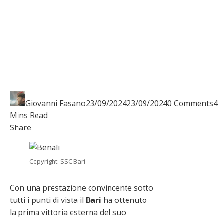
Giovanni Fasano
23/09/2024
23/09/2024
0 Comments
4
Mins Read
Facebook
Twitter
LinkedIn
Pinterest
Stumbleupon
Email
Share
Copyright: SSC Bari
Con una prestazione convincente sotto
tutti i punti di vista il
Bari
ha ottenuto
la prima vittoria esterna del suo