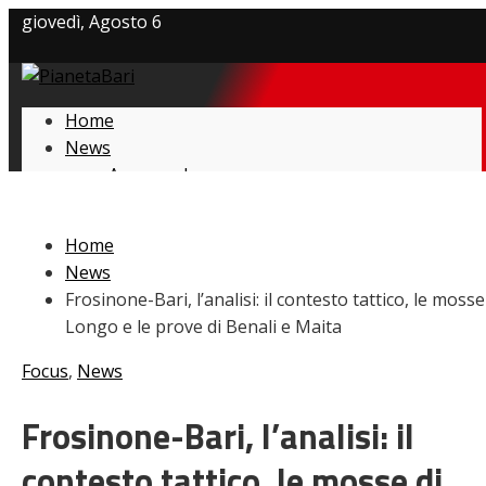
giovedì, Agosto 6
Privacy policy
Home
Cookie Policy
News
Amarcord
Contatti
Ex
L’avversario
Home
Giovanili
News
Le pagelle
Frosinone-Bari, l’analisi: il contesto tattico, le mosse
Interviste
Longo e le prove di Benali e Maita
Focus
Calciomercato
Focus
,
News
Serie B
Video
Frosinone-Bari, l’analisi: il
contesto tattico, le mosse di