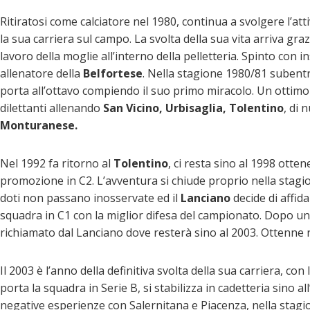
Ritiratosi come calciatore nel 1980, continua a svolgere l’att
la sua carriera sul campo. La svolta della sua vita arriva gra
lavoro della moglie all’interno della pelletteria. Spinto con 
allenatore della
Belfortese
. Nella stagione 1980/81 subentra 
porta all’ottavo compiendo il suo primo miracolo. Un ottimo r
dilettanti allenando
San Vicino, Urbisaglia, Tolentino
, di 
Monturanese.
Nel 1992 fa ritorno al
Tolentino
, ci resta sino al 1998 ott
promozione in C2. L’avventura si chiude proprio nella stagio
doti non passano inosservate ed il
Lanciano
decide di affida
squadra in C1 con la miglior difesa del campionato. Dopo un
richiamato dal Lanciano dove resterà sino al 2003. Ottenne 
Il 2003 è l’anno della definitiva svolta della sua carriera, con
porta la squadra in Serie B, si stabilizza in cadetteria sino
negative esperienze con Salernitana e Piacenza, nella stagi