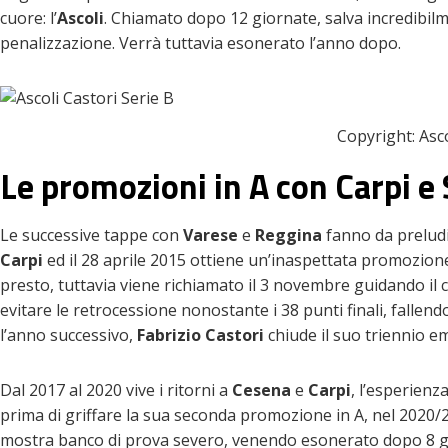
cuore: l’
Ascoli
. Chiamato dopo 12 giornate, salva incredibilm
penalizzazione. Verrà tuttavia esonerato l’anno dopo.
Copyright: Asco
Le promozioni in A con Carpi e
Le successive tappe con
Varese
e
Reggina
fanno da preludio
Carpi
ed il 28 aprile 2015 ottiene un’inaspettata promozione
presto, tuttavia viene richiamato il 3 novembre guidando il 
evitare le retrocessione nonostante i 38 punti finali, fallend
l’anno successivo,
Fabrizio Castori
chiude il suo triennio em
Dal 2017 al 2020 vive i ritorni a
Cesena
e
Carpi
, l’esperienz
prima di griffare la sua seconda promozione in A, nel 2020/2
mostra banco di prova severo, venendo esonerato dopo 8 gio