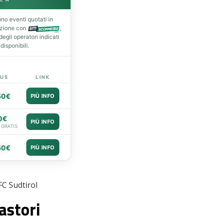
no eventi quotati in
azione con
,
gli operatori indicati
isponibili.
US
LINK
50€
PIÙ INFO
0€
PIÙ INFO
 GRATIS
50€
PIÙ INFO
FC Sudtirol
Castori