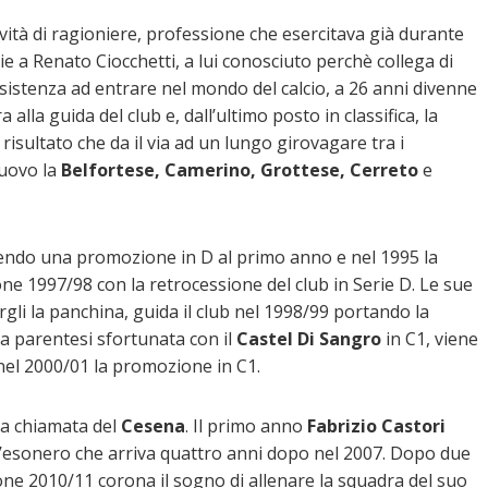
ività di ragioniere, professione che esercitava già durante
zie a Renato Ciocchetti, a lui conosciuto perchè collega di
insistenza ad entrare nel mondo del calcio, a 26 anni divenne
alla guida del club e, dall’ultimo posto in classifica, la
isultato che da il via ad un lungo girovagare tra i
nuovo la
Belfortese, Camerino, Grottese, Cerreto
e
enendo una promozione in D al primo anno e nel 1995 la
ne 1997/98 con la retrocessione del club in Serie D. Le sue
rgli la panchina, guida il club nel 1998/99 portando la
a parentesi sfortunata con il
Castel Di Sangro
in C1, viene
nel 2000/01 la promozione in C1.
 la chiamata del
Cesena
. Il primo anno
Fabrizio Castori
 all’esonero che arriva quattro anni dopo nel 2007. Dopo due
one 2010/11 corona il sogno di allenare la squadra del suo