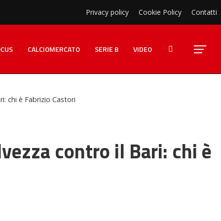
Privacy policy
Cookie Policy
Contatti
OCUS
CALCIOMERCATO
SERIE B
VIDEO
ri: chi è Fabrizio Castori
lvezza contro il Bari: chi è