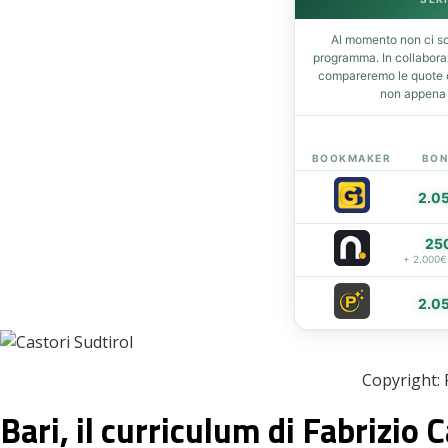
t
Al momento non ci so
programma. In collabor
compareremo le quote de
eupon
non appena d
BOOKMAKER
BON
2.0
25
+ 2.000€
2.0
Copyright: 
Bari, il curriculum di Fabrizio 