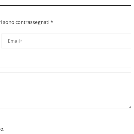
ri sono contrassegnati
*
o.