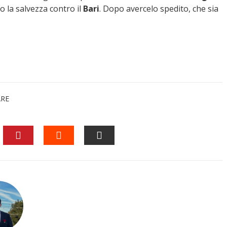
o la salvezza contro il
Bari
. Dopo avercelo spedito, che sia
ARE
EDIN
PINTEREST
STUMBLEUPON
EMAIL