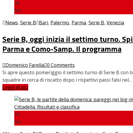
26
Set
INTERVISTE
News
,
Serie B
Bari
,
Palermo
,
Parma
,
Serie B
,
Venezia
Serie B, oggi inizia il settimo turno. S
FOCUS
Parma e Como-Samp. Il programma
Domenico Farella
0 Comments
CALCIOMERCATO
Si apre questo pomeriggio il settimo turno di Serie B con
squadre in cerca di riscatto dopo i rispettivi passi falsi nel…
Leggi di più
SERIE B
24
VIDEO
Set