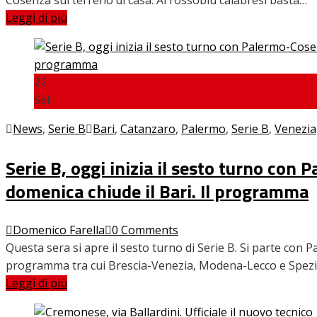
Leggi di più
22
Set
News
,
Serie B
Bari
,
Catanzaro
,
Palermo
,
Serie B
,
Venezia
Serie B, oggi inizia il sesto turno con
domenica chiude il Bari. Il programma
Domenico Farella
0 Comments
Questa sera si apre il sesto turno di Serie B. Si parte co
programma tra cui Brescia-Venezia, Modena-Lecco e Spezia
Leggi di più