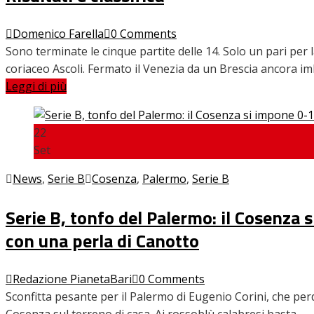
Domenico Farella
0 Comments
Sono terminate le cinque partite delle 14. Solo un pari pe
coriaceo Ascoli. Fermato il Venezia da un Brescia ancora i
Leggi di più
22
Set
News
,
Serie B
Cosenza
,
Palermo
,
Serie B
Serie B, tonfo del Palermo: il Cosenza 
con una perla di Canotto
Redazione PianetaBari
0 Comments
Sconfitta pesante per il Palermo di Eugenio Corini, che perde
Cosenza sul terreno di casa. Ai rossoblù calabresi basta…