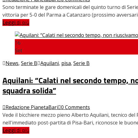
Sono terminate le gare domenicali del quinto turno di Serie
vittoria per 5-0 del Parma a Catanzaro (prossimo avversar
Leggi di più
16
Set
News
,
Serie B
Aquilani
,
pisa
,
Serie B
Aquilani: “Calati nel secondo tempo, n
squadra solida”
Redazione PianetaBari
0 Comments
Vede il bicchiere mezzo pieno Alberto Aquilani, tecnico del 
nell'immediato post-partita di Pisa-Bari, riconosce le buon
Leggi di più