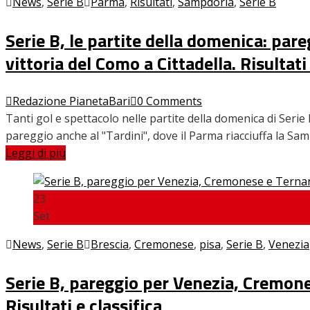
News
,
Serie B
Parma
,
Risultati
,
Sampdoria
,
Serie B
Serie B, le partite della domenica: par
Home
vittoria del Como a Cittadella. Risultati 
News
Amarcord
Redazione PianetaBari
0 Comments
Ex
Tanti gol e spettacolo nelle partite della domenica di Serie
L’avversario
pareggio anche al "Tardini", dove il Parma riacciuffa la Sa
Giovanili
Leggi di più
Le pagelle
Interviste
Focus
23
Calciomercato
Set
Serie B
Video
News
,
Serie B
Brescia
,
Cremonese
,
pisa
,
Serie B
,
Venezia
Serie B, pareggio per Venezia, Cremonese
Risultati e classifica