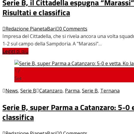
Serie B, il Cittadella espugna “Marassi
Risultati e classifica
Redazione PianetaBari
0 Comments
Impresa del Cittadella, che si rivela ancora una volta squadra
1-2 sul campo della Sampdoria. A "Marassi"…
Leggi di più
17
Set
News
,
Serie B
Catanzaro
,
Parma
,
Serie B
,
Ternana
Serie B, super Parma a Catanzaro: 5-0 e 
classifica
Redazione PianetaBari
0 Comments