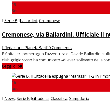
19
Set
Serie B
ballardini
,
Cremonese
Cremonese, via Ballardini. Ufficiale il 
Redazione PianetaBari
0 Comments
È finita ieri pomeriggio l’avventura di Davide Ballardini sul
club grigiorosso ha comunicato «di aver sollevato dalla co
Leggi di più
18
Set
News
,
Serie B
cittadella
,
Classifica
,
Sampdoria