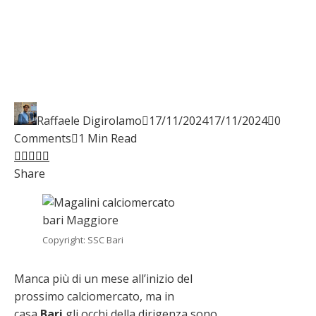
Raffaele Digirolamo
17/11/2024
17/11/2024
0
Comments
1 Min Read
Facebook
Twitter
LinkedIn
Pinterest
Stumbleupon
Email
Share
Copyright: SSC Bari
Manca più di un mese all’inizio del
prossimo calciomercato, ma in
casa
Bari
gli occhi della dirigenza sono