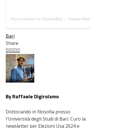
A post shared by PianetaBari – Testata Web (@pianetabari)
Bari
Share
Facebook
Twitter
LinkedIn
Pinterest
Stumbleupon
Email
By Raffaele Digirolamo
Dottorando in filosofia presso
l'Università degli Studi di Bari. Curo la
newsletter per Elezioni Usa 2024 e