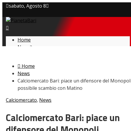
sabato, Agosto 8
Privacy policy
Cookie Policy
Home
News
Contatti
Amarcord
Ex
Home
L’avversario
News
Giovanili
Calciomercato Bari: piace un difensore del Monopoli
Le pagelle
possibile scambio con Matino
Interviste
Focus
Calciomercato
,
News
Calciomercato
Serie B
Calciomercato Bari: piace un
Video
difensore del Monopoli,