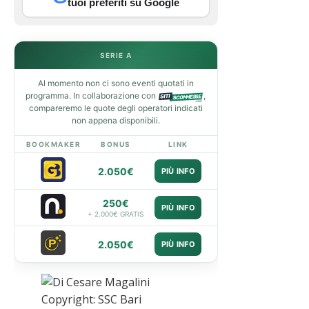
tuoi preferiti su Google
SERIE A
Al momento non ci sono eventi quotati in
programma. In collaborazione con
,
compareremo le quote degli operatori indicati
non appena disponibili.
BOOKMAKER
BONUS
LINK
2.050€
PIÙ INFO
250€
PIÙ INFO
+ 2.000€ GRATIS
2.050€
PIÙ INFO
Copyright: SSC Bari