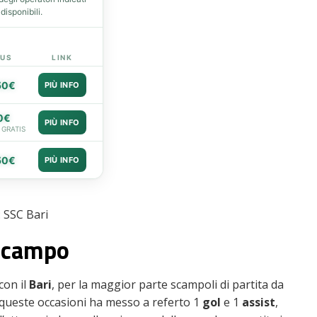
isponibili.
US
LINK
50€
PIÙ INFO
0€
PIÙ INFO
 GRATIS
50€
PIÙ INFO
 SSC Bari
l campo
con il
Bari
, per la maggior parte scampoli di partita da
queste occasioni ha messo a referto 1
gol
e 1
assist
,