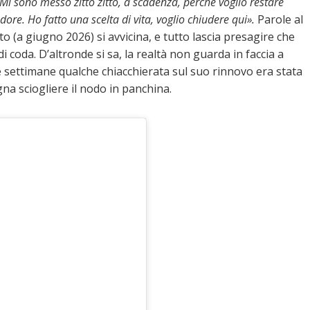
Mi sono messo zitto zitto, a scadenza, perché voglio restare
udore. Ho fatto una scelta di vita, voglio chiudere qui».
Parole al
to (a giugno 2026) si avvicina, e tutto lascia presagire che
di coda. D’altronde si sa, la realtà non guarda in faccia a
e settimane qualche chiacchierata sul suo rinnovo era stata
na sciogliere il nodo in panchina.