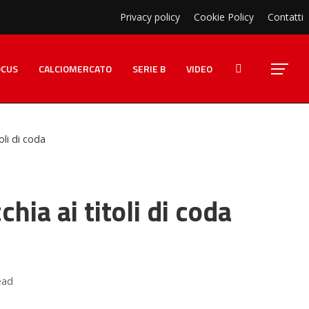
Privacy policy
Cookie Policy
Contatti
OCUS
CALCIOMERCATO
SERIE B
VIDEO
oli di coda
chia ai titoli di coda
ead