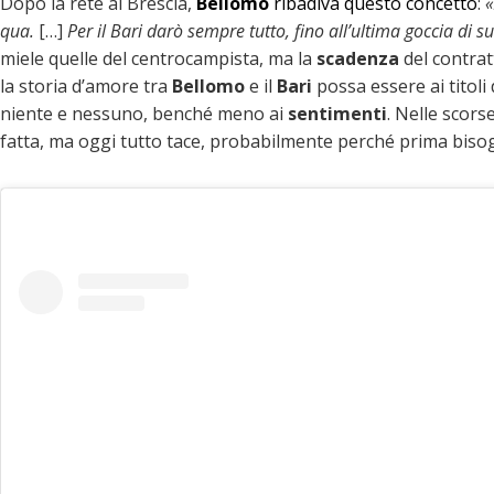
Dopo la rete al Brescia,
Bellomo
ribadiva questo concetto
:
«
qua.
[…]
Per il Bari darò sempre tutto, fino all’ultima goccia di s
miele quelle del centrocampista, ma la
scadenza
del contrat
la storia d’amore tra
Bellomo
e il
Bari
possa essere ai titoli 
niente e nessuno, benché meno ai
sentimenti
. Nelle scors
fatta, ma oggi tutto tace, probabilmente perché prima bisog