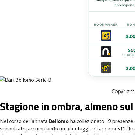
non appena d
BOOKMAKER
BON
2.0
25
+ 2.000€
2.0
Copyright:
Stagione in ombra, almeno su
Nel corso dell’annata
Bellomo
ha collezionato 19 presenze 
subentrato, accumulando un minutaggio di appena 511′. In 