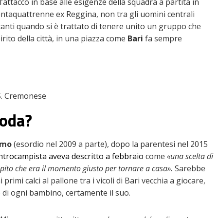
attacco in base alle esigenze della squadra a partita in
entaquattrenne ex Reggina, non tra gli uomini centrali
tanti quando si è trattato di tenere unito un gruppo che
rito della città, in una piazza come
Bari
fa sempre
S. Cremonese
coda?
omo
(esordio nel 2009 a parte), dopo la parentesi nel 2015
ntrocampista aveva descritto a febbraio
come
«una scelta di
apito che era il momento giusto per tornare a casa».
Sarebbe
ai primi calci al pallone tra i vicoli di Bari vecchia a giocare,
o di ogni bambino, certamente il suo.