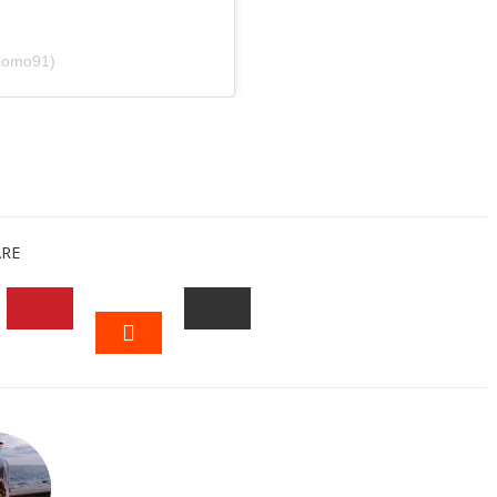
llomo91)
ARE
EDIN
PINTEREST
EMAIL
STUMBLEUPON