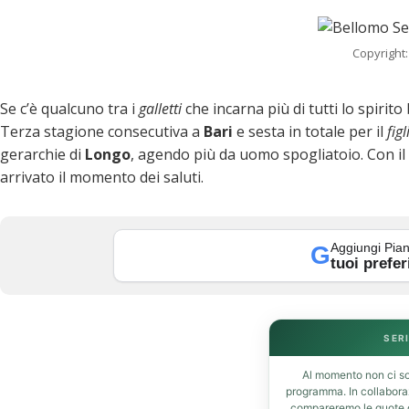
k
Copyright:
Se c’è qualcuno tra i
galletti
che incarna più di tutti lo spiri
Terza stagione consecutiva a
Bari
e sesta in totale per il
fig
gerarchie di
Longo
, agendo più da uomo spogliatoio. Con il
t
arrivato il momento dei saluti.
Aggiungi Pian
G
eupon
tuoi prefer
SERI
Al momento non ci so
programma. In collabor
compareremo le quote de