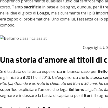
ricoprendo praticamente qualsiasi ruolo dal centrocampo all’
corso. Tanto
sacrificio
in base al bisogno, dunque, per il tr
nelle idee di gioco di
Longo
, ma sicuramente tra i più impor
era zeppo di problematiche. Uno come lui, l’essenza dello spi
comodo.
Copyright: U.
Una storia d’amore ai titoli di 
Si è trattata della terza esperienza in biancorosso per
Bell
e gli inizi tra il 2011 e il 2013. Un’esperienza che
lo stesso ce
vita. […] Quando è arrivata la chiamata del Bari a 30 anni, ho c
superfluo esplicitare l’amore che lega
Bellomo
al
galletto
, d
segnare e indossare la fascia di capitano per il
Bari
. Il sogn