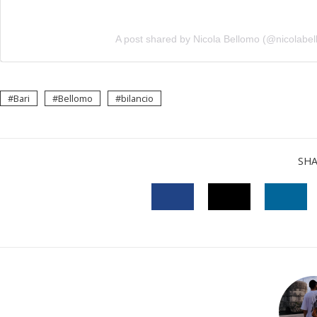
A post shared by Nicola Bellomo (@nicolabe
Bari
Bellomo
bilancio
SH
FACEBOOK
TWITTER
LINK