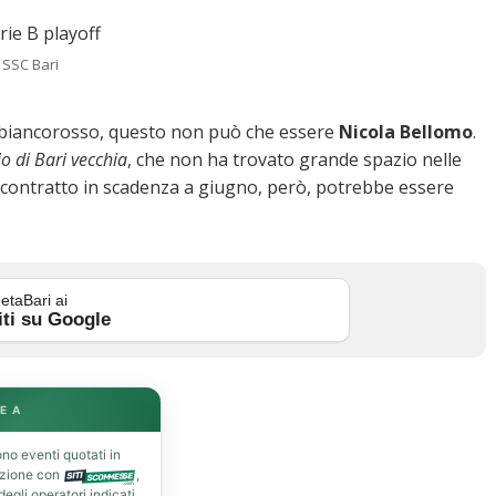
 SSC Bari
to biancorosso, questo non può che essere
Nicola
Bellomo
.
lio di Bari vecchia
, che non ha trovato grande spazio nelle
 contratto in scadenza a giugno, però, potrebbe essere
etaBari ai
iti su Google
E A
no eventi quotati in
azione con
,
gli operatori indicati