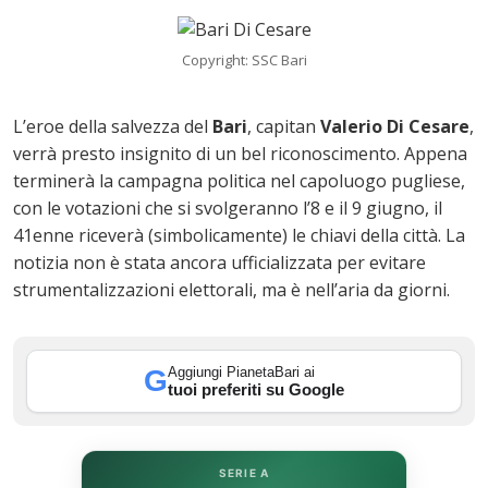
Copyright: SSC Bari
L’eroe della salvezza del
Bari
, capitan
Valerio Di Cesare
,
verrà presto insignito di un bel riconoscimento. Appena
terminerà la campagna politica nel capoluogo pugliese,
con le votazioni che si svolgeranno l’8 e il 9 giugno, il
41enne riceverà (simbolicamente) le chiavi della città. La
notizia non è stata ancora ufficializzata per evitare
strumentalizzazioni elettorali, ma è nell’aria da giorni.
ok
Aggiungi PianetaBari ai
G
tuoi preferiti su Google
In
st
SERIE A