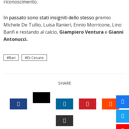
riconoscimento.
In passato sono stati insigniti dello stesso p
remio
Michele De Tullio, Luisa Ranieri, Ennio Morricone, Lino
Banfi e restando al calcio,
Giampiero Ventura
e
Gianni
Antonucci.
Bari
Di Cesare
SHARE
TWITTER
FACEBOOK
LINKEDIN
PINTEREST
STUM