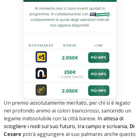
Al momento non ci sono eventi quotati in
leupon
programma. In collaborazione con
,
compareremo le quote degli operatori indicati
non appena disponibili.
BOOKMAKER
BONUS
LINK
2.050€
PIÙ INFO
250€
PIÙ INFO
+ 2.000€ GRATIS
2.050€
PIÙ INFO
Un premio assolutamente meritato, per chi si è legato
nel profondo animo ai colori biancorossi, sancendo un
legame indissolubile con la città barese.
In attesa di
sciogliere i nodi sul suo futuro, tra campo e scrivania
,
Di
Cesare
potrà aggiungere al suo palmares anche questo