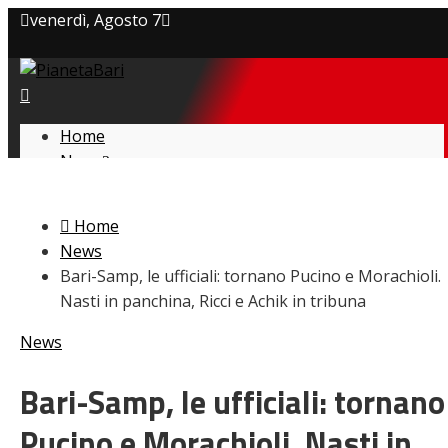
venerdì, Agosto 7
Privacy policy
Cookie Policy
Home
News
Contatti
Amarcord
Ex
Home
L’avversario
News
Giovanili
Bari-Samp, le ufficiali: tornano Pucino e Morachioli.
Le pagelle
Nasti in panchina, Ricci e Achik in tribuna
Interviste
Focus
News
Calciomercato
Serie B
Bari-Samp, le ufficiali: tornano
Video
Pucino e Morachioli. Nasti in