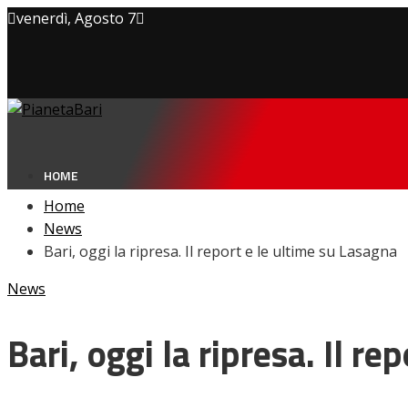
venerdì, Agosto 7
Privacy policy
Cookie Policy
Contatti
HOME
Home
News
Bari, oggi la ripresa. Il report e le ultime su Lasagna
NEWS
News
Amarcord
Ex
L’avversario
Bari, oggi la ripresa. Il r
Giovanili
Le pagelle