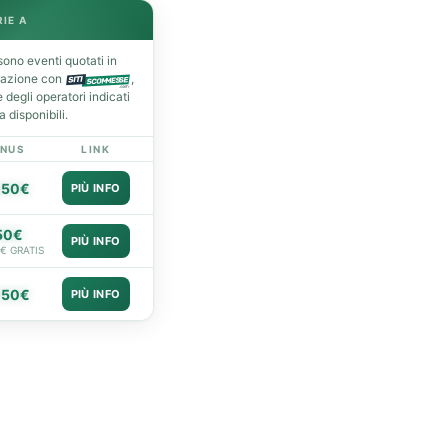
RIE A
ono eventi quotati in
razione con
,
degli operatori indicati
 disponibili.
NUS
LINK
050€
PIÙ INFO
50€
PIÙ INFO
0€ GRATIS
050€
PIÙ INFO