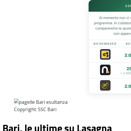
SE
Home
News
Al momento non ci s
programma. In collabo
Amarcord
compareremo le quote 
Ex
non appena
L’avversario
BOOKMAKER
BO
Giovanili
Le pagelle
2.
Interviste
Focus
2
+ 2.00
Calciomercato
Serie B
2.
Video
Copyright: SSC Bari
Bari, le ultime su Lasagna