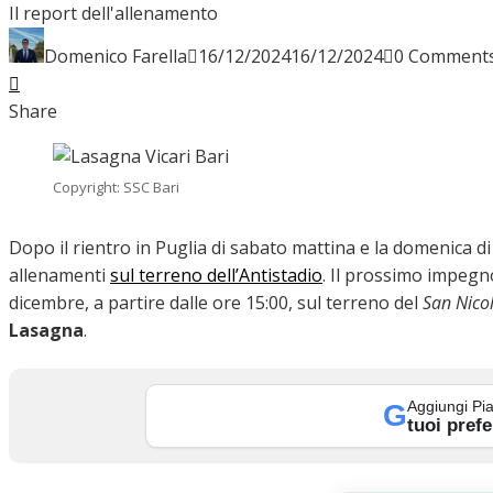
Il report dell'allenamento
INTERVISTE
Domenico Farella
16/12/2024
16/12/2024
0 Comment
Facebook
Twitter
LinkedIn
Pinterest
Stumbleupon
Email
Share
FOCUS
Copyright: SSC Bari
CALCIOMERCATO
Dopo il rientro in Puglia di sabato mattina e la domenica d
allenamenti
sul terreno dell’Antistadio
. Il prossimo impegno
dicembre, a partire dalle ore 15:00, sul terreno del
San Nico
Lasagna
.
SERIE B
Aggiungi Pia
G
tuoi prefe
VIDEO