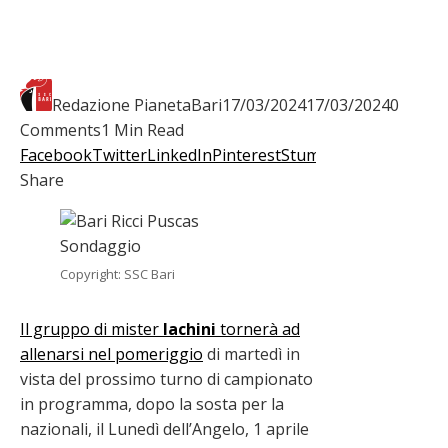
Redazione PianetaBari
17/03/2024
17/03/2024
0
Comments
1 Min Read
Facebook
Twitter
LinkedIn
Pinterest
Stumbleupon
Email
Share
Copyright: SSC Bari
Il gruppo di mister
Iachini
tornerà ad
allenarsi nel pomeriggio
di martedì in
vista del prossimo turno di campionato
in programma, dopo la sosta per la
nazionali, il Lunedì dell’Angelo, 1 aprile