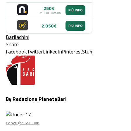
250€
PIÙ INFO
+ 2.000€ GRATIS
2.050€
PIÙ INFO
Bari
Iachini
Share
Facebook
Twitter
LinkedIn
Pinterest
Stumbleupon
Email
By Redazione PianetaBari
Copyright: SSC Bari