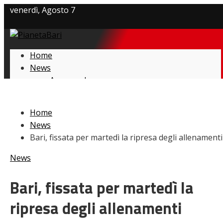
venerdì, Agosto 7
Privacy policy
Home
Cookie Policy
News
Amarcord
Contatti
Ex
L’avversario
Home
Giovanili
News
Le pagelle
Bari, fissata per martedì la ripresa degli allenamenti
Interviste
Focus
News
Calciomercato
Serie B
Bari, fissata per martedì la
Video
ripresa degli allenamenti