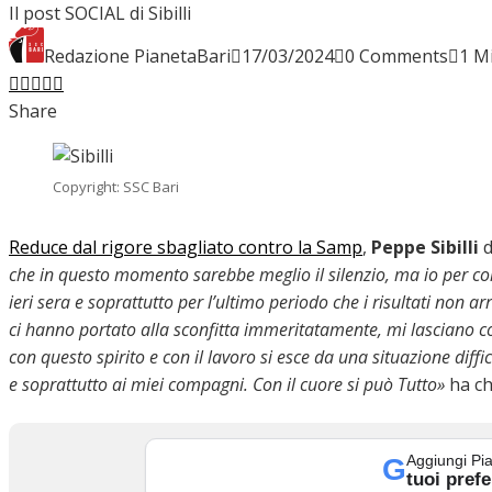
Il post SOCIAL di Sibilli
INTERVISTE
Redazione PianetaBari
17/03/2024
0 Comments
1 M
Facebook
Twitter
LinkedIn
Pinterest
Stumbleupon
Email
Share
FOCUS
Copyright: SSC Bari
CALCIOMERCATO
Reduce dal rigore sbagliato contro la Samp
,
Peppe Sibilli
che in questo momento sarebbe meglio il silenzio, ma io per com
ieri sera e soprattutto per l’ultimo periodo che i risultati non
ci hanno portato alla sconfitta immeritatamente, mi lasciano 
SERIE B
con questo spirito e con il lavoro si esce da una situazione diffi
e soprattutto ai miei compagni. Con il cuore si può Tutto»
ha c
VIDEO
Aggiungi Pia
G
tuoi prefe