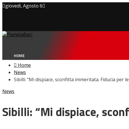
giovedì, Agosto 6
Privacy policy
Cookie Policy
Contatti
HOME
Home
News
Sibilli: “Mi dispiace, sconfitta immeritata. Fiducia per
NEWS
News
Amarcord
Ex
L’avversario
Sibilli: “Mi dispiace, sco
Giovanili
Le pagelle