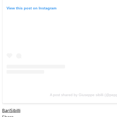
View this post on Instagram
A post shared by Giuseppe sibilli (@pepp
Bari
Sibilli