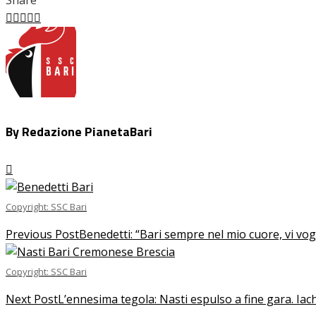
Share
Facebook
Twitter
LinkedIn
Pinterest
Stumbleupon
Email
By Redazione PianetaBari
Copyright: SSC Bari
Previous Post
Benedetti: “Bari sempre nel mio cuore, vi vo
Copyright: SSC Bari
Next Post
L’ennesima tegola: Nasti espulso a fine gara. Iac