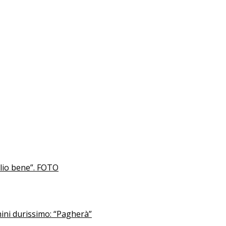
glio bene”. FOTO
hini durissimo: “Pagherà”