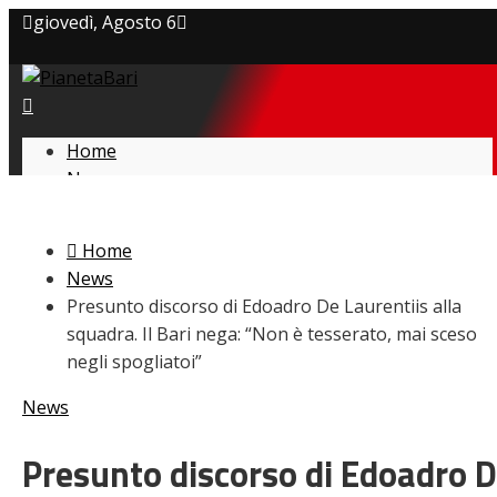
giovedì, Agosto 6
Privacy policy
Cookie Policy
Home
News
Contatti
Amarcord
Ex
Home
L’avversario
News
Giovanili
Presunto discorso di Edoadro De Laurentiis alla
Le pagelle
squadra. Il Bari nega: “Non è tesserato, mai sceso
Interviste
negli spogliatoi”
Focus
Calciomercato
News
Serie B
Video
Presunto discorso di Edoadro 