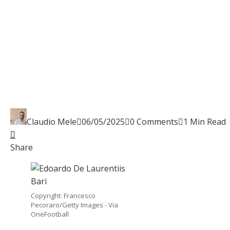
Claudio Mele
06/05/2025
0 Comments
1 Min Read
Facebook
Twitter
LinkedIn
Pinterest
Stumbleupon
Email
Share
Copyright: Francesco
Pecoraro/Getty Images - Via
OneFootball