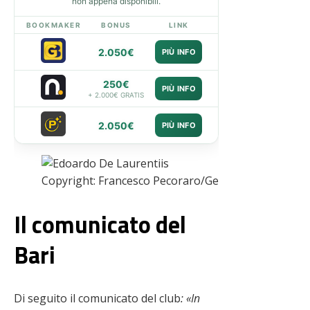
non appena disponibili.
BOOKMAKER
BONUS
LINK
2.050€
PIÙ INFO
250€
PIÙ INFO
+ 2.000€ GRATIS
2.050€
PIÙ INFO
Copyright: Francesco Pecoraro/Getty Images – Via 
Il comunicato del
Bari
Di seguito il comunicato del club
: «In