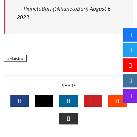
— PianetaBari (@PianetaBari)
August 6,
2023
Maistro
SHARE
FACEBOOK
TWITTER
LINKEDIN
PINTEREST
STUM
EMAIL