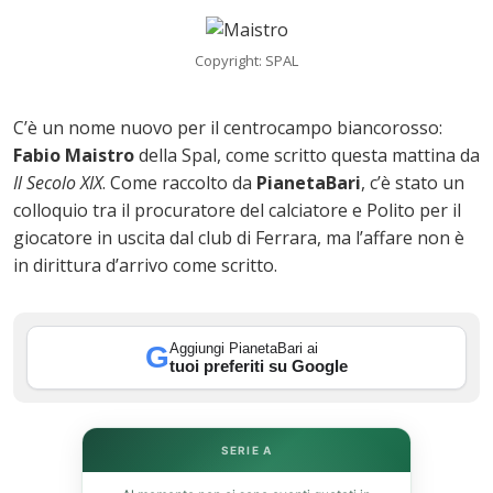
Copyright: SPAL
ok
C’è un nome nuovo per il centrocampo biancorosso:
Fabio Maistro
della Spal, come scritto questa mattina da
Il Secolo XIX
. Come raccolto da
PianetaBari
, c’è stato un
In
colloquio tra il procuratore del calciatore e Polito per il
giocatore in uscita dal club di Ferrara, ma l’affare non è
st
in dirittura d’arrivo come scritto.
leupon
Aggiungi PianetaBari ai
G
tuoi preferiti su Google
SERIE A