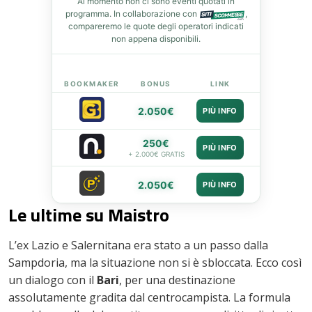
Al momento non ci sono eventi quotati in
programma. In collaborazione con
,
compareremo le quote degli operatori indicati
non appena disponibili.
BOOKMAKER
BONUS
LINK
2.050€
PIÙ INFO
250€
PIÙ INFO
+ 2.000€ GRATIS
2.050€
PIÙ INFO
Le ultime su Maistro
L’ex Lazio e Salernitana era stato a un passo dalla
Sampdoria, ma la situazione non si è sbloccata. Ecco così
un dialogo con il
Bari
, per una destinazione
assolutamente gradita dal centrocampista. La formula