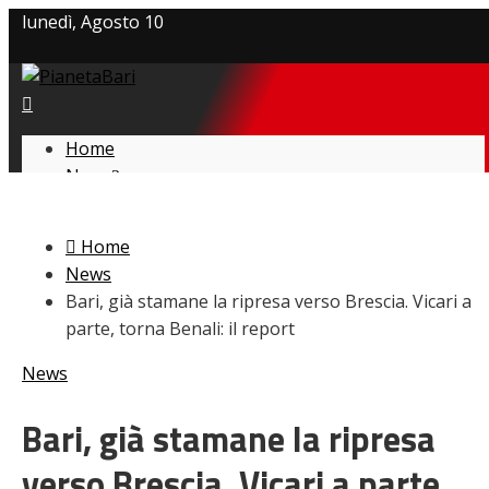
lunedì, Agosto 10
Privacy policy
Cookie Policy
Home
News
Contatti
Amarcord
Ex
Home
L’avversario
News
Giovanili
Bari, già stamane la ripresa verso Brescia. Vicari a
Le pagelle
parte, torna Benali: il report
Interviste
Focus
News
Calciomercato
Serie B
Bari, già stamane la ripresa
Video
verso Brescia. Vicari a parte,