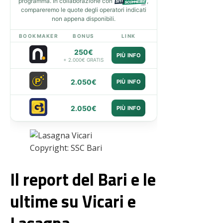
programma. In collaborazione con
,
compareremo le quote degli operatori indicati
non appena disponibili.
BOOKMAKER
BONUS
LINK
250€
PIÙ INFO
+ 2.000€ GRATIS
2.050€
PIÙ INFO
2.050€
PIÙ INFO
Copyright: SSC Bari
Il report del Bari e le
ultime su Vicari e