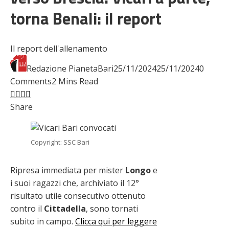
torna Benali: il report
Il report dell'allenamento
Redazione PianetaBari
25/11/2024
25/11/2024
0
Comments
2 Mins Read
Facebook
Twitter
LinkedIn
Pinterest
Stumbleupon
Email
Share
Copyright: SSC Bari
Ripresa immediata per mister
Longo
e
i suoi ragazzi che, archiviato il 12°
risultato utile consecutivo ottenuto
contro il
Cittadella
, sono tornati
subito in campo.
Clicca qui per leggere