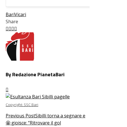
Bari
Vicari
Share
Facebook
Twitter
LinkedIn
Pinterest
Stumbleupon
Email
By Redazione PianetaBari
Copyright: SSC Bari
Previous Post
Sibilli torna a segnare e
🤩 gioisce: “Ritrovare il gol