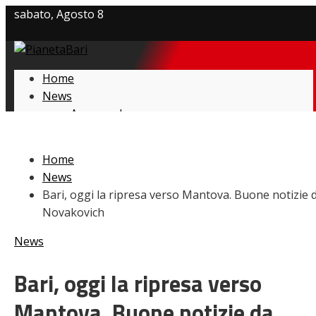
sabato, Agosto 8
Privacy policy
Home
Cookie Policy
News
Amarcord
Contatti
Ex
L’avversario
Home
Giovanili
News
Le pagelle
Bari, oggi la ripresa verso Mantova. Buone notizie 
Interviste
Novakovich
Focus
Calciomercato
News
Serie B
Video
Bari, oggi la ripresa verso
Mantova. Buone notizie da