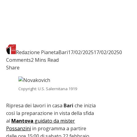
Redazione PianetaBari
17/02/2025
17/02/2025
0
Comments
2 Mins Read
Facebook
Twitter
LinkedIn
Pinterest
Stumbleupon
Email
Share
Copyright: U.S. Salernitana 1919
Ripresa dei lavori in casa
Bari
che inizia
così la preparazione in vista della sfida
al
Mantova
guidato da mister
Possanzini
in programma a partire
dalle ore 15:00 di sabato 22 febbraio