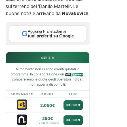
sul terreno del ‘Danilo Martelli’. Le
buone notizie arrivano da
Novakovich
.
Aggiungi PianetaBari ai
G
tuoi preferiti su Google
SERIE A
Al momento non ci sono eventi quotati in
programma. In collaborazione con
,
compareremo le quote degli operatori indicati
non appena disponibili.
BOOKMAKER
BONUS
LINK
2.050€
PIÙ INFO
250€
PIÙ INFO
+ 2.000€ GRATIS