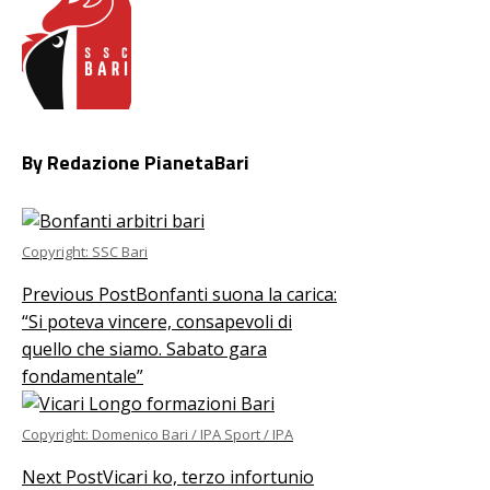
Facebook
Twitter
LinkedIn
Pinterest
Stumbleupon
Email
By Redazione PianetaBari
Copyright: SSC Bari
Previous Post
Bonfanti suona la carica:
“Si poteva vincere, consapevoli di
quello che siamo. Sabato gara
fondamentale”
Copyright: Domenico Bari / IPA Sport / IPA
Next Post
Vicari ko, terzo infortunio