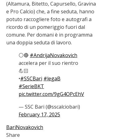
(Altamura, Bitetto, Capursello, Gravina
e Pro Calcio) che, a fine seduta, hanno
potuto raccogliere foto e autografi a
ricordo di un pomeriggio fuori dal
comune. Per domani è in programma
una doppia seduta di lavoro.
⚪️🔴
#AndrijaNovakovich
accelera per il suo rientro
💪🏻
•
#SSCBari
#legaB
#SerieBKT
pic.twitter.com/9gG4OPcEhV
— SSC Bari (@sscalciobari)
February 17, 2025
Bari
Novakovich
Share