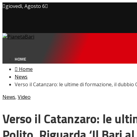
giovedì, Agosto 6
Privacy policy
Cookie Policy
Contatti
HOME
Home
News
Verso il Catanzaro: le ultime di formazione, il dubbio Oli
NEWS
News
,
Video
Amarcord
Ex
L’avversario
Verso il Catanzaro: le ulti
Giovanili
Le pagelle
Polito. Riguarda ‘Il Bari a