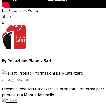
Bari
Catanzaro
Polito
Share
Facebook
Twitter
LinkedIn
Pinterest
Stumbleupon
Email
By Redazione PianetaBari
Copyright: SSC Bari
Previous Post
Bari-Catanzaro, le probabili. Conferma per Sibi
punta su La Mantia-Iemmello