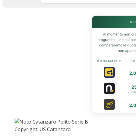
Home
SE
News
Al momento non ci s
Amarcord
programma. In collabo
Ex
compareremo le quote 
non appena
L’avversario
Giovanili
BOOKMAKER
BO
Le pagelle
2.
Interviste
Focus
2
Calciomercato
+ 2.00
Serie B
Video
2.
Copyright: US Catanzaro