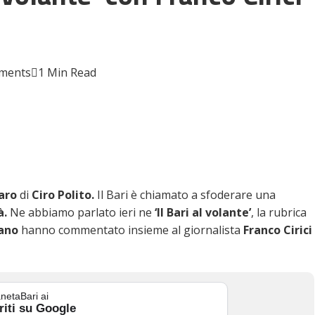
ments
1 Min Read
aro
di
Ciro Polito.
Il Bari è chiamato a sfoderare una
à.
Ne abbiamo parlato ieri ne
‘Il Bari al volante’
, la rubrica
ano
hanno commentato insieme al giornalista
Franco Cirici
netaBari ai
riti su Google