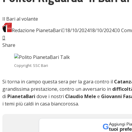
INTERVISTE
Il Bari al volante
Redazione PianetaBari
18/10/2024
18/10/2024
0 Com
Facebook
Twitter
LinkedIn
Pinterest
Stumbleupon
Email
FOCUS
Share
CALCIOMERCATO
Copyright: SSC Bari
Si torna in campo questa sera per la gara contro il
Catanz
grandissima prestazione, contro un avversario in
difficolt
SERIE B
di
PianetaBari
dove i nostri
Claudio Mele
e
Giovanni Fas
i temi più caldi in casa biancorossa.
VIDEO
Aggiungi Pia
G
tuoi prefe