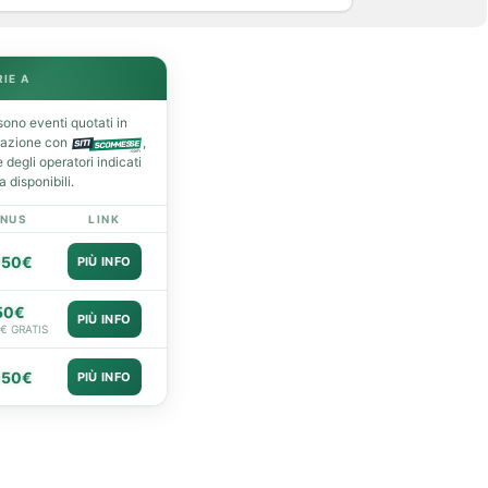
RIE A
ono eventi quotati in
razione con
,
degli operatori indicati
 disponibili.
NUS
LINK
050€
PIÙ INFO
50€
PIÙ INFO
0€ GRATIS
050€
PIÙ INFO