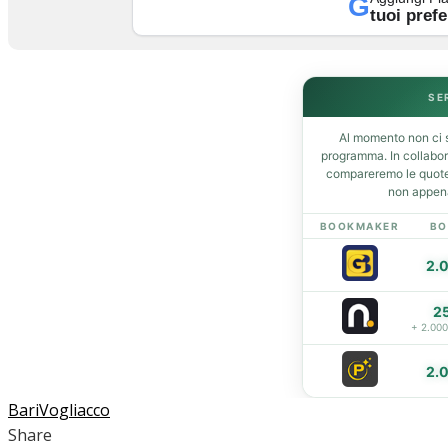
G
tuoi prefe
Home
News
SE
Amarcord
Al momento non ci s
Ex
programma. In collabo
L’avversario
compareremo le quote 
non appena
Giovanili
Le pagelle
BOOKMAKER
BO
Interviste
2.
Focus
Calciomercato
2
Serie B
+ 2.00
Video
2.
Bari
Vogliacco
Share