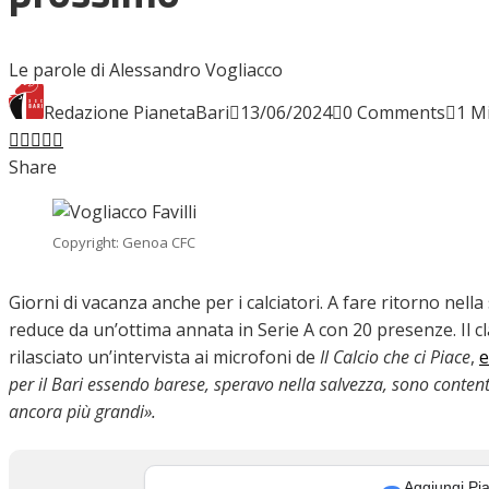
INTERVISTE
Le parole di Alessandro Vogliacco
Redazione PianetaBari
13/06/2024
0 Comments
1 M
Facebook
Twitter
LinkedIn
Pinterest
Stumbleupon
Email
FOCUS
Share
CALCIOMERCATO
Copyright: Genoa CFC
Giorni di vacanza anche per i calciatori. A fare ritorno nell
reduce da un’ottima annata in Serie A con 20 presenze. Il c
SERIE B
rilasciato un’intervista ai microfoni de
Il Calcio che ci Piace
,
e
per il Bari essendo barese, speravo nella salvezza, sono conten
ancora più grandi».
VIDEO
Aggiungi Pia