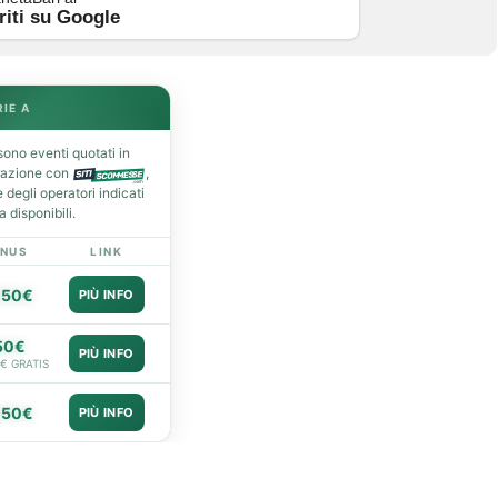
riti su Google
RIE A
ono eventi quotati in
razione con
,
degli operatori indicati
 disponibili.
NUS
LINK
050€
PIÙ INFO
50€
PIÙ INFO
0€ GRATIS
050€
PIÙ INFO