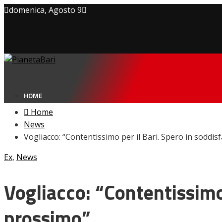
domenica, Agosto 9
Privacy policy
Cookie Policy
Contatti
HOME
Home
News
Vogliacco: “Contentissimo per il Bari. Spero in soddi
NEWS
Ex
,
News
Amarcord
Ex
L’avversario
Vogliacco: “Contentissimo 
Giovanili
Le pagelle
prossimo”