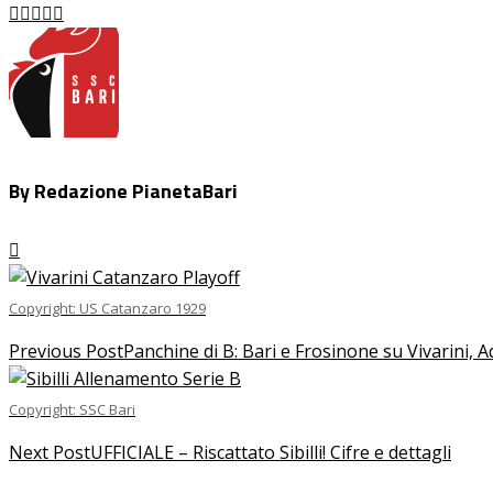
Facebook
Twitter
LinkedIn
Pinterest
Stumbleupon
Email
By Redazione PianetaBari
Copyright: US Catanzaro 1929
Previous Post
Panchine di B: Bari e Frosinone su Vivarini, 
Copyright: SSC Bari
Next Post
UFFICIALE – Riscattato Sibilli! Cifre e dettagli