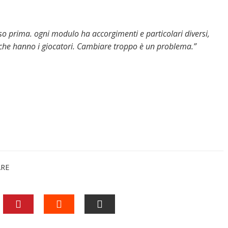
o prima. ogni modulo ha accorgimenti e particolari diversi,
 che hanno i giocatori. Cambiare troppo è un problema.”
ARE
EDIN
PINTEREST
STUMBLEUPON
EMAIL