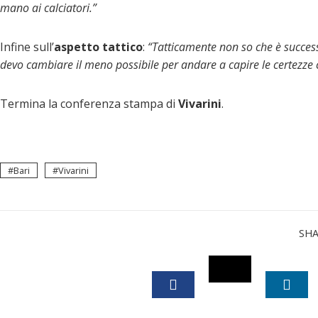
mano ai calciatori.”
Infine sull’
aspetto
tattico
:
“Tatticamente non so che è success
devo cambiare il meno possibile per andare a capire le certezze
Termina la conferenza stampa di
Vivarini
.
Bari
Vivarini
SH
TWITTER
FACEBOOK
LINK