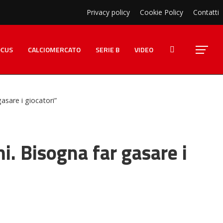
Privacy policy
Cookie Policy
Contatti
OCUS
CALCIOMERCATO
SERIE B
VIDEO
gasare i giocatori”
mi. Bisogna far gasare i