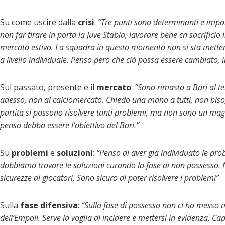
Su come uscire dalla
crisi
:
“Tre punti sono determinanti e impor
non far tirare in porta la Juve Stabia, lavorare bene cn sacrificio 
mercato estivo. La squadra in questo momento non si sta metten
a livello individuale. Penso però che ciò possa essere cambiato, i
Sul passato, presente e il
mercato
:
“Sono rimasto a Bari al t
adesso, non al calciomercato. Chiedo una mano a tutti, non bisog
partita si possono risolvere tanti problemi, ma non sono un mago.
penso debba essere l’obiettivo del Bari.”
Su
problemi
e
soluzioni
:
“Penso di aver già individuato le pro
dobbiamo trovare le soluzioni curando la fase di non possesso.
sicurezze ai giocatori. Sono sicuro di poter risolvere i problemi”
Sulla
fase difensiva
:
“Sulla fase di possesso non ci ho messo
dell’Empoli. Serve la voglia di incidere e mettersi in evidenza. Ca