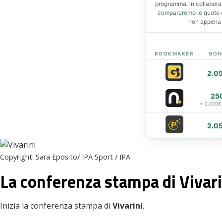
programma. In collabor
compareremo le quote de
t
non appena d
eupon
BOOKMAKER
BON
2.0
25
+ 2.000€
2.0
Copyright: Sara Eposito/ IPA Sport / IPA
La conferenza stampa di Vivari
Inizia la conferenza stampa di
Vivarini
.