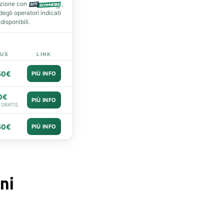
azione con
,
gli operatori indicati
isponibili.
US
LINK
50€
PIÙ INFO
0€
PIÙ INFO
 GRATIS
50€
PIÙ INFO
ni