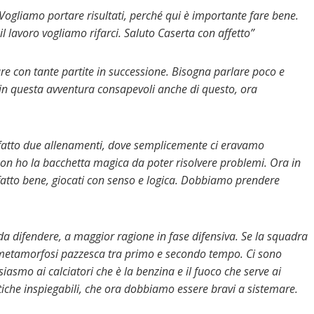
Vogliamo portare risultati, perché qui è importante fare bene.
 il lavoro vogliamo rifarci. Saluto Caserta con affetto”
 con tante partite in successione. Bisogna parlare poco e
ti in questa avventura consapevoli anche di questo, ora
atto due allenamenti, dove semplicemente ci eravamo
non ho la bacchetta magica da poter risolvere problemi. Ora in
fatto bene, giocati con senso e logica. Dobbiamo prendere
i da difendere, a maggior ragione in fase difensiva. Se la squadra
a metamorfosi pazzesca tra primo e secondo tempo. Ci sono
iasmo ai calciatori che è la benzina e il fuoco che serve ai
tattiche inspiegabili, che ora dobbiamo essere bravi a sistemare.