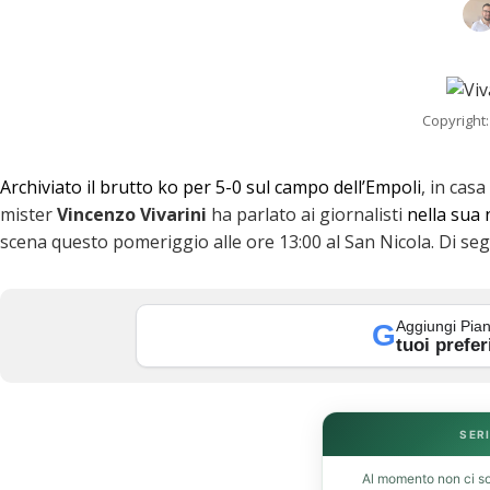
Copyright:
Archiviato il brutto ko per 5-0 sul campo dell’Empoli
, in casa
mister
Vincenzo
Vivarini
ha parlato ai giornalisti
nella sua
scena questo pomeriggio alle ore 13:00 al San Nicola. Di seg
Aggiungi Pian
G
tuoi prefer
k
SERI
Al momento non ci so