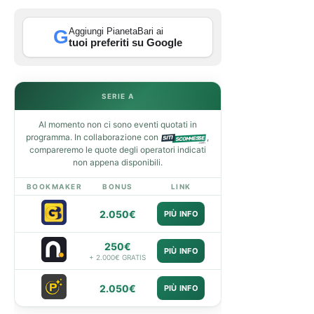
Aggiungi PianetaBari ai
G
tuoi preferiti su Google
SERIE A
Al momento non ci sono eventi quotati in
programma. In collaborazione con
,
compareremo le quote degli operatori indicati
non appena disponibili.
BOOKMAKER
BONUS
LINK
2.050€
PIÙ INFO
250€
PIÙ INFO
+ 2.000€ GRATIS
2.050€
PIÙ INFO