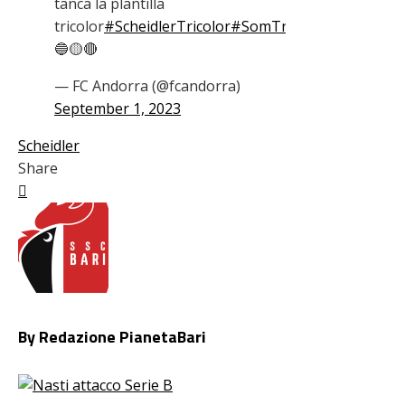
tanca la plantilla
tricolor
#ScheidlerTricolor
#SomTricolors
🔵🟡🔴
— FC Andorra (@fcandorra)
September 1, 2023
Scheidler
Share
Facebook
Twitter
LinkedIn
Pinterest
Stumbleupon
Email
By Redazione PianetaBari