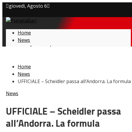
giovedì, Agosto 6
Privacy policy
Home
Cookie Policy
News
Amarcord
Contatti
Ex
L’avversario
Home
Giovanili
News
Le pagelle
UFFICIALE – Scheidler passa all’Andorra. La formula
Interviste
Focus
News
Calciomercato
Serie B
UFFICIALE – Scheidler passa
Video
all’Andorra. La formula