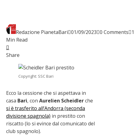
Redazione PianetaBari
01/09/2023
0 Comments
1
Min Read
Facebook
Twitter
LinkedIn
Pinterest
Stumbleupon
Email
Share
Copyright: SSC Bari
Ecco la cessione che si aspettava in
casa
Bari
, con
Aurelien Scheidler
che
si è trasferito all’Andorra (seconda
divisione spagnola)
in prestito con
riscatto (lo si evince dal comunicato del
club spagnolo).