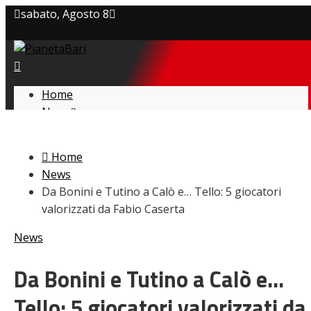
sabato, Agosto 8
Privacy policy
Cookie Policy
Home
News
Contatti
Amarcord
Ex
Home
L’avversario
News
Giovanili
Da Bonini e Tutino a Calò e… Tello: 5 giocatori
Le pagelle
valorizzati da Fabio Caserta
Interviste
Focus
News
Calciomercato
Serie B
Da Bonini e Tutino a Calò e…
Video
Tello: 5 giocatori valorizzati da