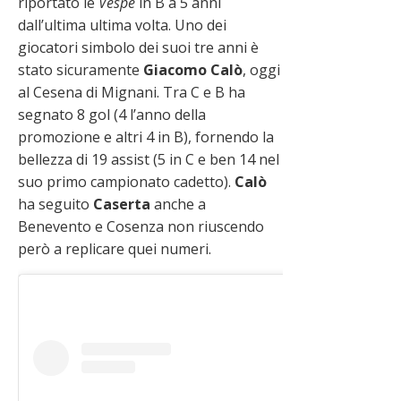
riportato le
Vespe
in B a 5 anni
dall’ultima ultima volta. Uno dei
giocatori simbolo dei suoi tre anni è
stato sicuramente
Giacomo
Calò
, oggi
al Cesena di Mignani. Tra C e B ha
segnato 8 gol (4 l’anno della
promozione e altri 4 in B), fornendo la
bellezza di 19 assist (5 in C e ben 14 nel
suo primo campionato cadetto).
Calò
ha seguito
Caserta
anche a
Benevento e Cosenza non riuscendo
però a replicare quei numeri.