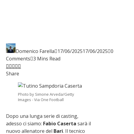
Domenico Farella
17/06/2025
17/06/2025
0
Comments
3 Mins Read
Facebook
Twitter
LinkedIn
Pinterest
Stumbleupon
Email
Share
Photo by Simone Arveda/Getty
Images - Via One Football
Dopo una lunga serie di casting,
adesso ci siamo:
Fabio
Caserta
sarà il
nuovo allenatore del
Bari
. Il tecnico