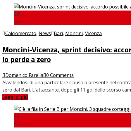
28
Giu
Calciomercato
,
News
Bari
,
Moncini
,
Vicenza
Moncini-Vicenza, sprint decisivo: accord
lo perde a zero
Domenico Farella
0 Comments
Avvalendosi di una particolare clausola presente nel contra
zero dal Bari. L'attaccante, dopo gli 11 gol dello scorso c
Leggi di più
18
Giu