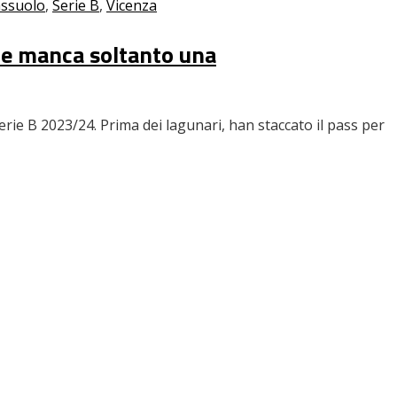
ssuolo
,
Serie B
,
Vicenza
Ne manca soltanto una
erie B 2023/24. Prima dei lagunari, han staccato il pass per