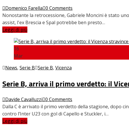
Domenico Farella
0 Comments
Nonostante la retrocessione, Gabriele Moncini è stato uno de
assist, l'ex Brescia e Spal potrebbe ben presto…
Leggi di più
16
Mar
News
,
Serie B
Serie B
,
Vicenza
Serie B, arriva il primo verdetto: il Vi
Davide Cavalluzzi
0 Comments
Dalla C è arrivato il primo verdetto della stagione, dopo cin
contro l’Inter U23 con gol di Capello e Stuckler, i…
Leggi di più