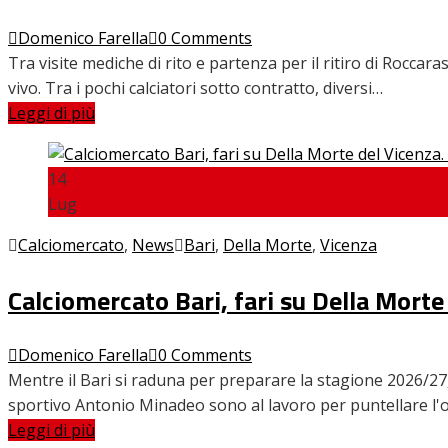
Home
Domenico Farella
0 Comments
News
Tra visite mediche di rito e partenza per il ritiro di Roccar
Amarcord
vivo. Tra i pochi calciatori sotto contratto, diversi…
Ex
Leggi di più
L’avversario
Giovanili
14
Le pagelle
Lug
Interviste
Focus
Calciomercato
,
News
Bari
,
Della Morte
,
Vicenza
Calciomercato
Serie B
Calciomercato Bari, fari su Della Morte 
Video
Domenico Farella
0 Comments
Mentre il Bari si raduna per preparare la stagione 2026/27,
sportivo Antonio Minadeo sono al lavoro per puntellare l'
Leggi di più