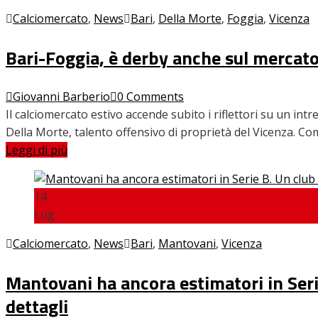
Calciomercato
,
News
Bari
,
Della Morte
,
Foggia
,
Vicenza
INTERVISTE
Bari-Foggia, è derby anche sul mercato
FOCUS
Giovanni Barberio
0 Comments
Il calciomercato estivo accende subito i riflettori su un in
Della Morte, talento offensivo di proprietà del Vicenza. 
Leggi di più
CALCIOMERCATO
14
Lug
SERIE B
Calciomercato
,
News
Bari
,
Mantovani
,
Vicenza
Mantovani ha ancora estimatori in Serie
VIDEO
dettagli