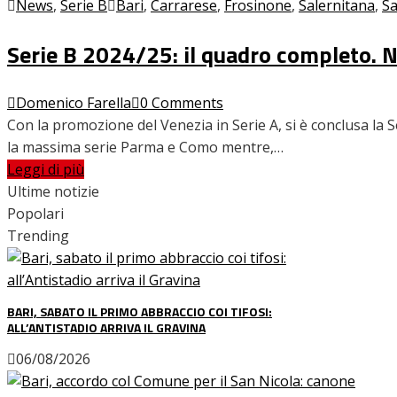
News
,
Serie B
Bari
,
Carrarese
,
Frosinone
,
Salernitana
,
Sa
Serie B 2024/25: il quadro completo. 
Domenico Farella
0 Comments
Con la promozione del Venezia in Serie A, si è conclusa la S
la massima serie Parma e Como mentre,…
Leggi di più
Ultime notizie
Popolari
Trending
BARI, SABATO IL PRIMO ABBRACCIO COI TIFOSI:
ALL’ANTISTADIO ARRIVA IL GRAVINA
06/08/2026