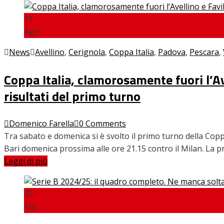
11
Ago
News
Avellino
,
Cerignola
,
Coppa Italia
,
Padova
,
Pescara
,
Coppa Italia, clamorosamente fuori l’Avel
risultati del primo turno
Domenico Farella
0 Comments
Tra sabato e domenica si è svolto il primo turno della Copp
Bari domenica prossima alle ore 21.15 contro il Milan. La 
Leggi di più
03
Giu