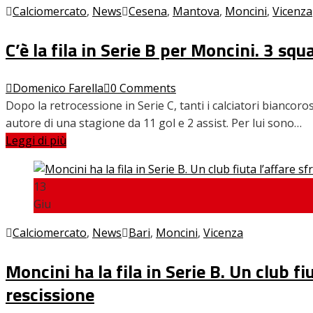
Calciomercato
,
News
Cesena
,
Mantova
,
Moncini
,
Vicenza
C’è la fila in Serie B per Moncini. 3 sq
Domenico Farella
0 Comments
Dopo la retrocessione in Serie C, tanti i calciatori biancor
autore di una stagione da 11 gol e 2 assist. Per lui sono…
Leggi di più
13
Giu
Calciomercato
,
News
Bari
,
Moncini
,
Vicenza
Moncini ha la fila in Serie B. Un club fi
rescissione