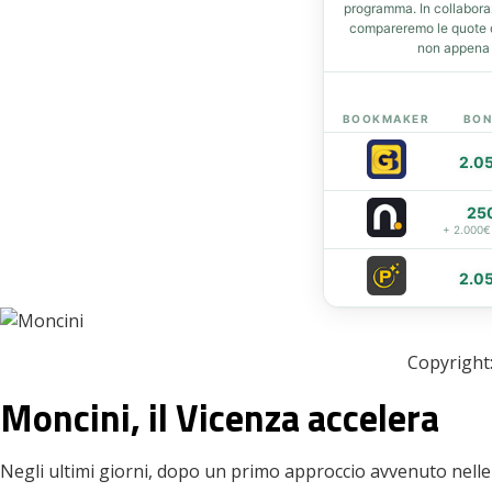
programma. In collabor
compareremo le quote de
t
non appena d
eupon
BOOKMAKER
BON
2.0
25
+ 2.000€
2.0
Copyright:
Moncini, il Vicenza accelera
Negli ultimi giorni, dopo un primo approccio avvenuto nelle 