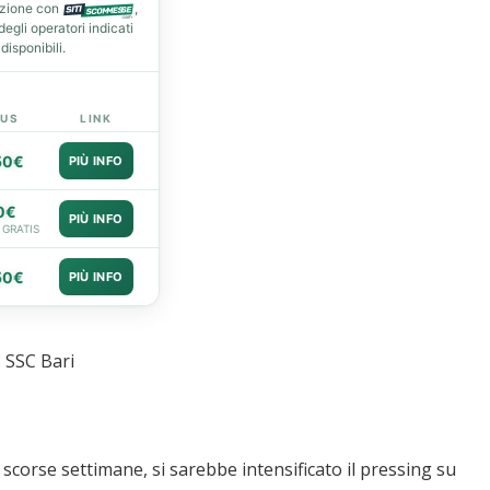
azione con
,
gli operatori indicati
isponibili.
US
LINK
50€
PIÙ INFO
0€
PIÙ INFO
 GRATIS
50€
PIÙ INFO
 SSC Bari
scorse settimane, si sarebbe intensificato il pressing su