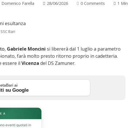
Domenico Farella
28/06/2026
0 Comments
1 Min
 SSC Bari
tto
,
Gabriele
Moncini
si libererà dal 1 luglio a parametro
pionato, farà molto presto ritorno proprio in cadetteria.
 essere il
Vicenza
del DS Zamuner.
etaBari ai
iti su Google
E A
no eventi quotati in