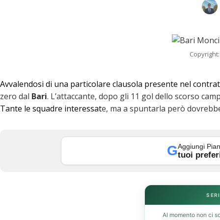
Copyright:
Avvalendosi di una particolare clausola presente nel contra
zero dal
Bari
. L’attaccante, dopo gli 11 gol dello scorso cam
Tante le squadre interessat
e, ma a spuntarla però dovrebbe
Aggiungi Pian
G
tuoi prefer
k
SERI
Al momento non ci so