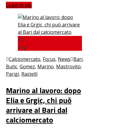
Leggi di più
18
Lug
Calciomercato
,
Focus
,
News
Bari
,
Butic
,
Gomez
,
Marino
,
Mastrovito
,
Parigi
,
Rastelli
Marino al lavoro: dopo
Elia e Grgic, chi può
arrivare al Bari dal
calciomercato