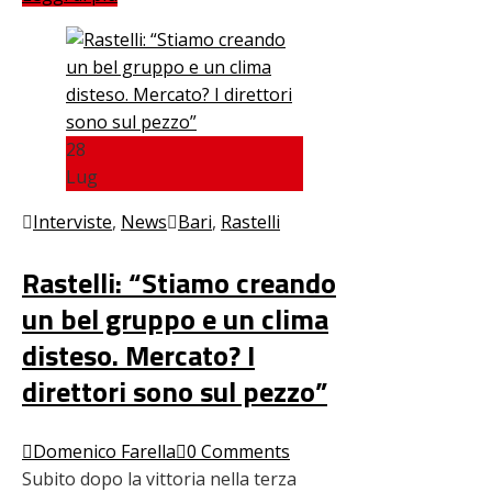
28
Lug
Interviste
,
News
Bari
,
Rastelli
Rastelli: “Stiamo creando
un bel gruppo e un clima
disteso. Mercato? I
direttori sono sul pezzo”
Domenico Farella
0 Comments
Subito dopo la vittoria nella terza