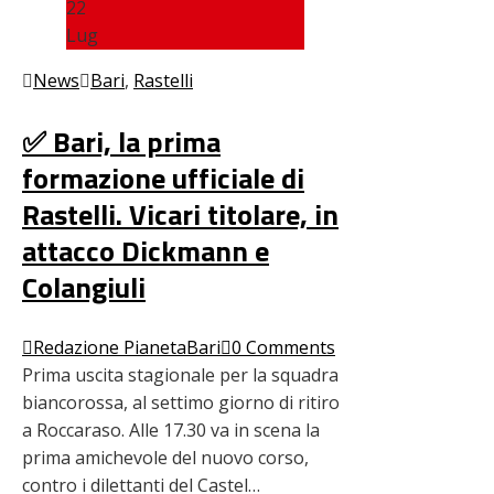
22
Lug
News
Bari
,
Rastelli
✅ Bari, la prima
formazione ufficiale di
Rastelli. Vicari titolare, in
attacco Dickmann e
Colangiuli
Redazione PianetaBari
0 Comments
Prima uscita stagionale per la squadra
biancorossa, al settimo giorno di ritiro
a Roccaraso. Alle 17.30 va in scena la
prima amichevole del nuovo corso,
contro i dilettanti del Castel…