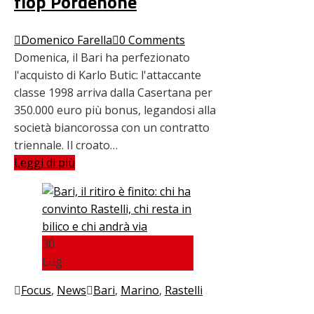
flop Pordenone
Domenico Farella
0 Comments
Domenica, il Bari ha perfezionato
l'acquisto di Karlo Butic: l'attaccante
classe 1998 arriva dalla Casertana per
350.000 euro più bonus, legandosi alla
società biancorossa con un contratto
triennale. Il croato…
Leggi di più
30
Lug
Focus
,
News
Bari
,
Marino
,
Rastelli