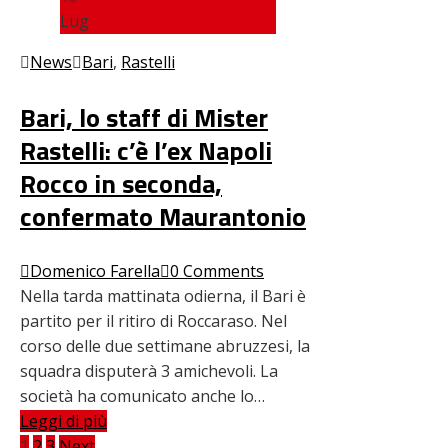
Lug
News
Bari
,
Rastelli
Bari, lo staff di Mister
Rastelli: c’è l’ex Napoli
Rocco in seconda,
confermato Maurantonio
Domenico Farella
0 Comments
Nella tarda mattinata odierna, il Bari è
partito per il ritiro di Roccaraso. Nel
corso delle due settimane abruzzesi, la
squadra disputerà 3 amichevoli. La
società ha comunicato anche lo…
Leggi di più
1
2
3
Next