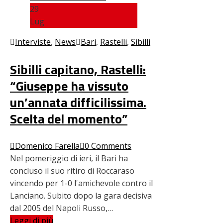
29
Lug
Interviste
,
News
Bari
,
Rastelli
,
Sibilli
Sibilli capitano, Rastelli:
“Giuseppe ha vissuto
un’annata difficilissima.
Scelta del momento”
Domenico Farella
0 Comments
Nel pomeriggio di ieri, il Bari ha
concluso il suo ritiro di Roccaraso
vincendo per 1-0 l'amichevole contro il
Lanciano. Subito dopo la gara decisiva
dal 2005 del Napoli Russo,…
Leggi di più