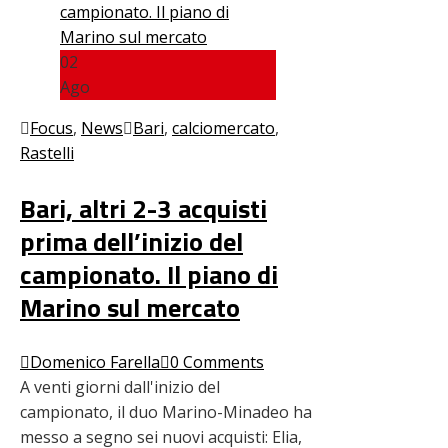
02
Ago
Focus
,
News
Bari
,
calciomercato
,
Rastelli
Bari, altri 2-3 acquisti
prima dell’inizio del
campionato. Il piano di
Marino sul mercato
Domenico Farella
0 Comments
A venti giorni dall'inizio del
campionato, il duo Marino-Minadeo ha
messo a segno sei nuovi acquisti: Elia,