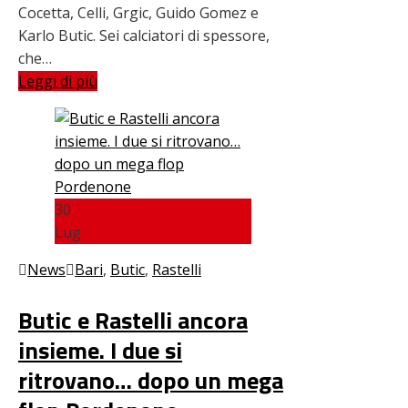
Cocetta, Celli, Grgic, Guido Gomez e
Karlo Butic. Sei calciatori di spessore,
che…
Leggi di più
30
Lug
News
Bari
,
Butic
,
Rastelli
Butic e Rastelli ancora
insieme. I due si
ritrovano… dopo un mega