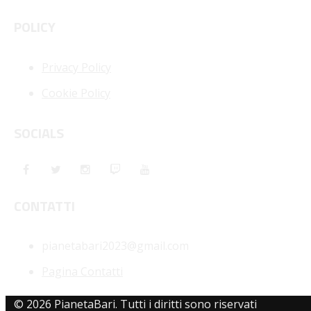
POLICY
Privacy Policy
Cookie Policy
SOCIALS
CONTATTI
pianetabari2023@gmail.com
Pagina Contatti
© 2026 PianetaBari. Tutti i diritti sono riservati