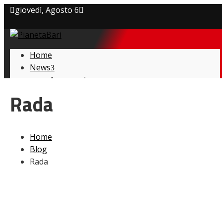
giovedì, Agosto 6
Privacy policy
Home
Cookie Policy
News
Amarcord
Contatti
Ex
Rada
L’avversario
Giovanili
Le pagelle
Home
Interviste
Blog
Focus
Rada
Calciomercato
Serie B
Video