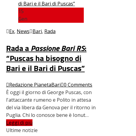
15
Gen
Ex
,
News
Bari
,
Rada
Rada a
Passione Bari RS
:
“Puscas ha bisogno di
Bari e il Bari di Puscas”
Redazione PianetaBari
0 Comments
È oggi il giorno di George Puscas, con
l'attaccante rumeno e Polito in attesa
del via libera da Genova per il ritorno in
Puglia. Chi lo conosce bene è Ionut…
Leggi di più
Ultime notizie