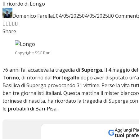
Il ricordo di Longo
INTERVISTE
Domenico Farella
04/05/2025
04/05/2025
0 Comment
Facebook
Twitter
LinkedIn
Pinterest
Stumbleupon
Email
Share
FOCUS
Copyright: SSC Bari
CALCIOMERCATO
76 anni fa, accadeva la tragedia di
Superga
. Il 4 maggio de
Torino
, di ritorno dal
Portogallo
dopo aver disputato un’ami
Basilica di Superga provocando 31 vittime. Perse la vita tut
ben tre giornalisti italiani. Questa mattina il mister bian
SERIE B
torinese di nascita, ha ricordato la tragedia di Superga co
le probabili di Bari-Pisa.
VIDEO
Aggiungi Pia
G
tuoi prefe