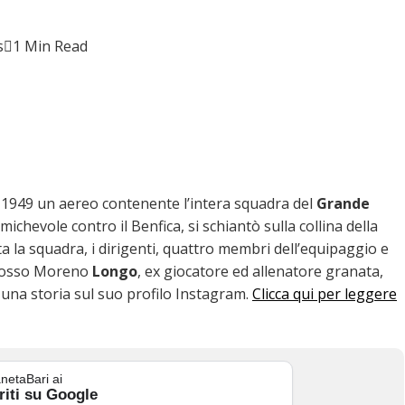
s
1 Min Read
l 1949 un aereo contenente l’intera squadra del
Grande
chevole contro il Benfica, si schiantò sulla collina della
ta la squadra, i dirigenti, quattro membri dell’equipaggio e
corosso Moreno
Longo
, ex giocatore ed allenatore granata,
n una storia sul suo profilo Instagram.
Clicca qui per leggere
netaBari ai
riti su Google