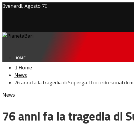
venerdì, Agosto 7
Privacy policy
Cookie Policy
Contatti
HOME
Home
News
76 anni fa la tragedia di Superga. Il ricordo social di 
NEWS
News
Amarcord
Ex
L’avversario
76 anni fa la tragedia di S
Giovanili
Le pagelle