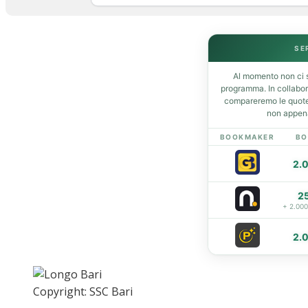
Home
SE
News
Al momento non ci s
Amarcord
programma. In collabo
Ex
compareremo le quote 
non appena
L’avversario
Giovanili
BOOKMAKER
BO
Le pagelle
2.
Interviste
Focus
2
Calciomercato
+ 2.00
Serie B
2.
Video
Copyright: SSC Bari