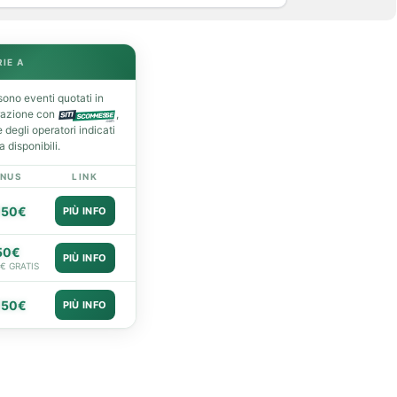
RIE A
ono eventi quotati in
razione con
,
degli operatori indicati
 disponibili.
NUS
LINK
050€
PIÙ INFO
50€
PIÙ INFO
0€ GRATIS
050€
PIÙ INFO