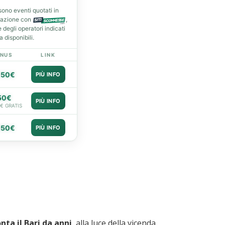
ono eventi quotati in
razione con
,
degli operatori indicati
 disponibili.
NUS
LINK
050€
PIÙ INFO
50€
PIÙ INFO
0€ GRATIS
050€
PIÙ INFO
nta il Bari da anni
, alla luce della vicenda