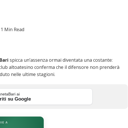
1 Min Read
Bari
spicca un’assenza ormai diventata una costante:
al club altoatesino conferma che il difensore non prenderà
uto nelle ultime stagioni.
netaBari ai
riti su Google
RIE A