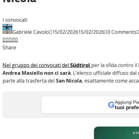
INTERVISTE
I convocati
Gabriele Cavolo
15/02/2026
15/02/2026
0 Comments
Facebook
Twitter
LinkedIn
Pinterest
Stumbleupon
Email
FOCUS
Share
Nel gruppo dei convocati del
Südtirol
per la sfida contro il
CALCIOMERCATO
Andrea Masiello non ci sarà
. L’elenco ufficiale diffuso d
parte alla trasferta del
San Nicola
, esattamente come accad
SERIE B
Aggiungi Pia
G
tuoi prefe
VIDEO
SE