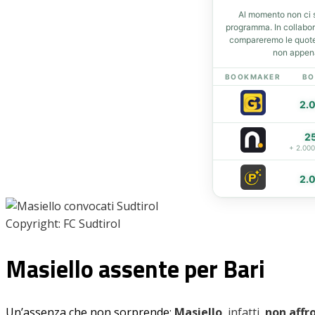
Al momento non ci s
programma. In collabo
compareremo le quote 
Home
non appena
News
BOOKMAKER
BO
Amarcord
Ex
2.
L’avversario
2
Giovanili
+ 2.00
Le pagelle
Interviste
2.
Focus
Calciomercato
Copyright: FC Sudtirol
Serie B
Video
Masiello assente per Bari
Un’assenza che non sorprende:
Masiello
, infatti,
non affro