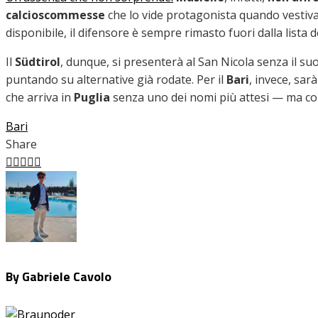
calcioscommesse
che lo vide protagonista quando vestiv
disponibile, il difensore è sempre rimasto fuori dalla lista 
Il
Südtirol
, dunque, si presenterà al San Nicola senza il s
puntando su alternative già rodate. Per il
Bari
, invece, sar
che arriva in
Puglia
senza uno dei nomi più attesi — ma con
Bari
Share
Facebook
Twitter
LinkedIn
Pinterest
Stumbleupon
Email
By Gabriele Cavolo