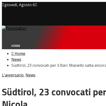
giovedì, Agosto 6
Privacy policy
Cookie Policy
Contatti
HOME
Home
News
Südtirol, 23 convocati per il Bari. Masiello salta ancor
NEWS
L'avversario
,
News
Amarcord
Ex
L’avversario
Südtirol, 23 convocati per 
Giovanili
Le pagelle
Nicola