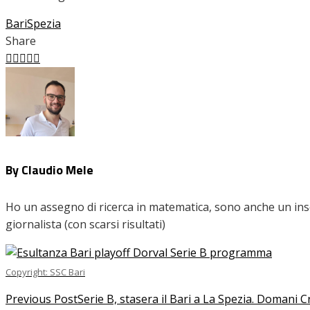
Bari
Spezia
Share
Facebook
Twitter
LinkedIn
Pinterest
Stumbleupon
Email
By Claudio Mele
Ho un assegno di ricerca in matematica, sono anche un inseg
giornalista (con scarsi risultati)
Copyright: SSC Bari
Previous Post
Serie B, stasera il Bari a La Spezia. Domani