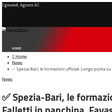
giovedì, Agosto 6
Privacy policy
Cookie Policy
Contatti
HOME
Home
News
✅ Spezia-Bari, le formazioni ufficiali. Longo punta su Fa
NEWS
News
Amarcord
Ex
L’avversario
✅ Spezia-Bari, le formazion
Giovanili
Le pagelle
Falletti in panchina. Favas