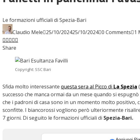
INTERVISTE
Le formazioni ufficiali di Spezia-Bari
Claudio Mele
25/10/2024
25/10/2024
0 Comments
1 
Facebook
Twitter
LinkedIn
Pinterest
Stumbleupon
Email
FOCUS
Share
CALCIOMERCATO
Copyright: SSC Bari
Sfida molto interessante
questa sera al Picco di
La
Spezia
(
successo che manca ormai da un mese quando si espugnò lo 
SERIE B
che i padroni di casa sono in un momento molto positivo, ch
sconfitte. I biancorossi vogliono però ulteriormente risalire 
7 giorni. Di seguito le formazioni ufficiali di
Spezia-Bari.
VIDEO
Aggiungi Pia