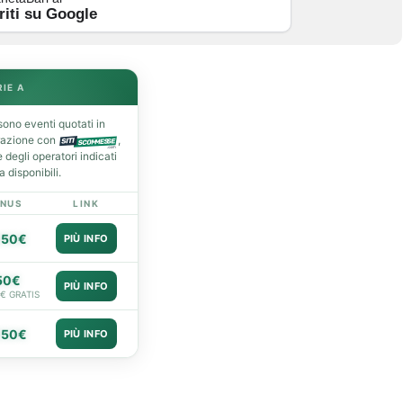
riti su Google
RIE A
ono eventi quotati in
razione con
,
degli operatori indicati
 disponibili.
NUS
LINK
050€
PIÙ INFO
50€
PIÙ INFO
0€ GRATIS
050€
PIÙ INFO