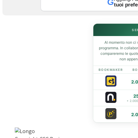
G
tuoi prefe
Home
News
SE
Amarcord
Al momento non ci s
Ex
programma. In collabo
L’avversario
compareremo le quote 
non appena
Giovanili
Le pagelle
BOOKMAKER
BO
Interviste
2.
Focus
Calciomercato
2
Serie B
+ 2.00
Video
2.