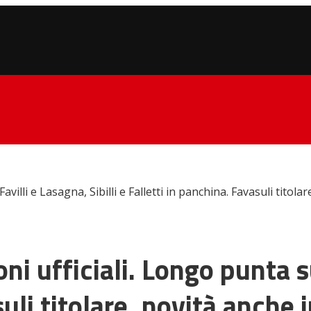
villi e Lasagna, Sibilli e Falletti in panchina. Favasuli titola
i ufficiali. Longo punta su 
uli titolare, novità anche 