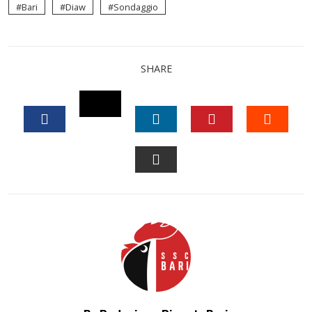
Bari
Diaw
Sondaggio
SHARE
TWITTER
FACEBOOK
LINKEDIN
PINTEREST
STUM
EMAIL