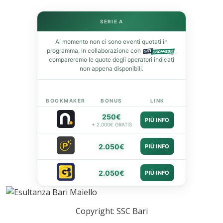
SERIE A
In
Al momento non ci sono eventi quotati in
programma. In collaborazione con
,
st
compareremo le quote degli operatori indicati
non appena disponibili.
leupon
BOOKMAKER
BONUS
LINK
250€
PIÙ INFO
+ 2.000€ GRATIS
2.050€
PIÙ INFO
2.050€
PIÙ INFO
Copyright: SSC Bari