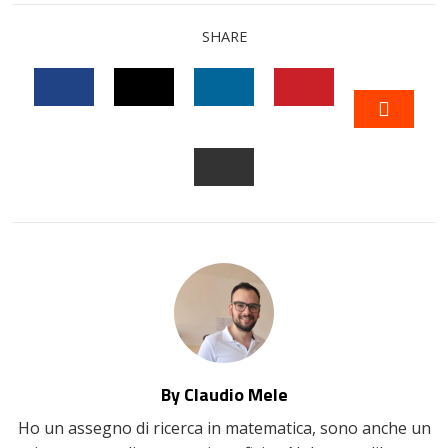
SHARE
FACEBOOK
TWITTER
LINKEDIN
PINTEREST
STUM
EMAIL
By Claudio Mele
Ho un assegno di ricerca in matematica, sono anche un