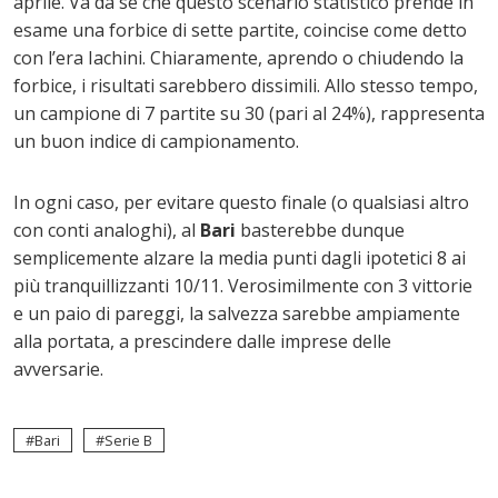
aprile. Va da sé che questo scenario statistico prende in
esame una forbice di sette partite, coincise come detto
con l’era Iachini. Chiaramente, aprendo o chiudendo la
forbice, i risultati sarebbero dissimili. Allo stesso tempo,
un campione di 7 partite su 30 (pari al 24%), rappresenta
un buon indice di campionamento.
In ogni caso, per evitare questo finale (o qualsiasi altro
con conti analoghi), al
Bari
basterebbe dunque
semplicemente alzare la media punti dagli ipotetici 8 ai
più tranquillizzanti 10/11. Verosimilmente con 3 vittorie
e un paio di pareggi, la salvezza sarebbe ampiamente
alla portata, a prescindere dalle imprese delle
avversarie.
Bari
Serie B