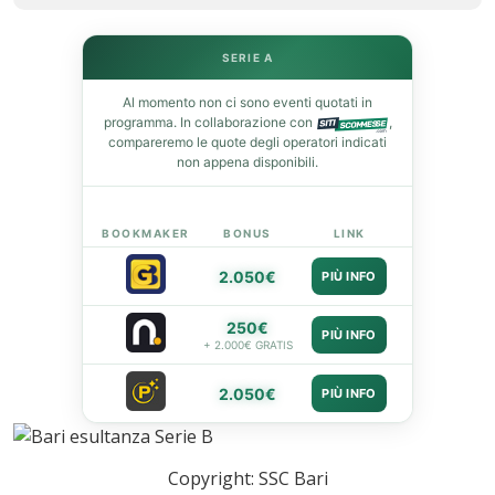
SERIE A
leupon
Al momento non ci sono eventi quotati in
programma. In collaborazione con
,
compareremo le quote degli operatori indicati
non appena disponibili.
BOOKMAKER
BONUS
LINK
2.050€
PIÙ INFO
250€
PIÙ INFO
+ 2.000€ GRATIS
2.050€
PIÙ INFO
Copyright: SSC Bari