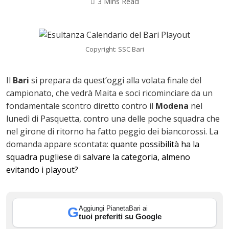
3 Mins Read
Copyright: SSC Bari
Il
Bari
si prepara da quest’oggi alla volata finale del
campionato, che vedrà Maita e soci ricominciare da un
fondamentale scontro diretto contro il
Modena
nel
lunedì di Pasquetta, contro una delle poche squadra che
nel girone di ritorno ha fatto peggio dei biancorossi. La
ok
domanda appare scontata:
quante possibilità ha la
squadra pugliese di salvare la categoria, almeno
evitando i playout?
In
Aggiungi PianetaBari ai
G
tuoi preferiti su Google
st