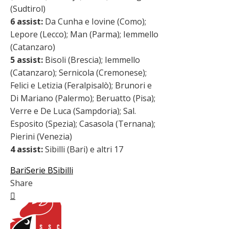
(Sudtirol)
6 assist:
Da Cunha e Iovine (Como);
Lepore (Lecco); Man (Parma); Iemmello
(Catanzaro)
5 assist:
Bisoli (Brescia); Iemmello
(Catanzaro); Sernicola (Cremonese);
Felici e Letizia (Feralpisalò); Brunori e
Di Mariano (Palermo); Beruatto (Pisa);
Verre e De Luca (Sampdoria); Sal.
Esposito (Spezia); Casasola (Ternana);
Pierini (Venezia)
4 assist:
Sibilli (Bari) e altri 17
Bari
Serie B
Sibilli
Share
Facebook
Twitter
LinkedIn
Pinterest
Stumbleupon
Email