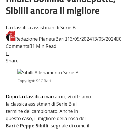
Sibilli ancora il migliore
La classifica assistman di Serie B
Redazione PianetaBari
13/05/2024
13/05/2024
0
Comments
1 Min Read
Facebook
Twitter
LinkedIn
Pinterest
Stumbleupon
Email
Share
Copyright: SSC Bari
Dopo la classifica marcatori
, vi offriamo
la classica assistman di Serie B al
termine del campionato. Anche in
questo caso, il migliore della rosa del
Bari
è
Peppe Sibilli
, segnale di come il