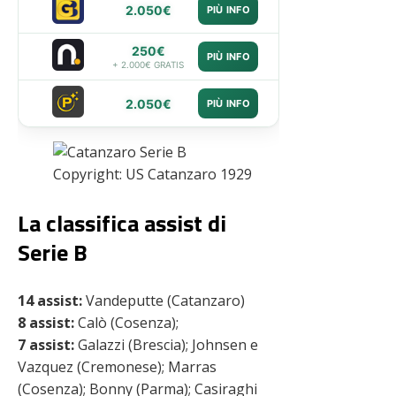
2.050€
PIÙ INFO
250€
PIÙ INFO
+ 2.000€ GRATIS
2.050€
PIÙ INFO
Copyright: US Catanzaro 1929
La classifica assist di
Serie B
14 assist:
Vandeputte (Catanzaro)
8 assist:
Calò (Cosenza);
7 assist:
Galazzi (Brescia); Johnsen e
Vazquez (Cremonese); Marras
(Cosenza); Bonny (Parma); Casiraghi