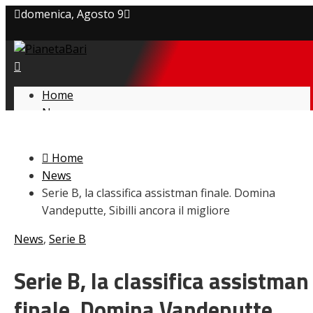
domenica, Agosto 9
Privacy policy
Cookie Policy
Home
News
Contatti
Amarcord
Ex
Home
L’avversario
News
Giovanili
Serie B, la classifica assistman finale. Domina
Le pagelle
Vandeputte, Sibilli ancora il migliore
Interviste
Focus
News
,
Serie B
Calciomercato
Serie B
Serie B, la classifica assistman
Video
finale. Domina Vandeputte,