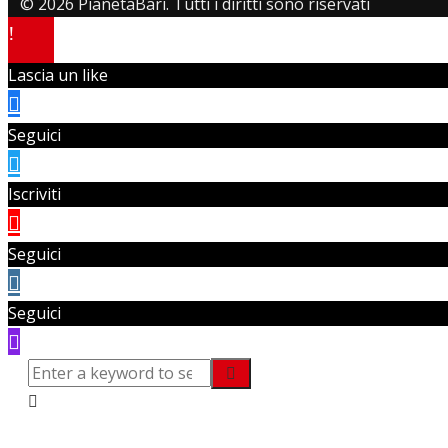
© 2026 PianetaBari. Tutti i diritti sono riservati
Lascia un like
Seguici
Iscriviti
Seguici
Seguici