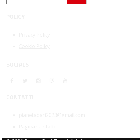
POLICY
Privacy Policy
Cookie Policy
SOCIALS
CONTATTI
pianetabari2023@gmail.com
Pagina Contatti