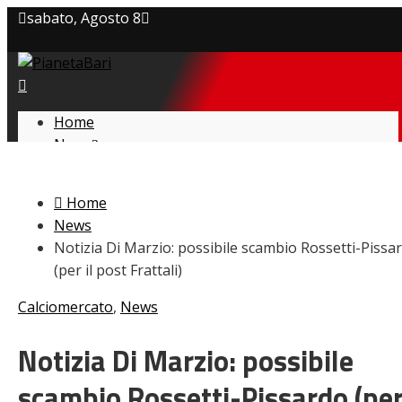
sabato, Agosto 8
Privacy policy
Cookie Policy
Home
News
Contatti
Amarcord
Ex
Home
L’avversario
News
Giovanili
Notizia Di Marzio: possibile scambio Rossetti-Pissa
Le pagelle
(per il post Frattali)
Interviste
Focus
Calciomercato
,
News
Calciomercato
Serie B
Notizia Di Marzio: possibile
Video
scambio Rossetti-Pissardo (pe