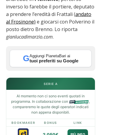
inverso lo farebbe il portiere, deputato
a prendere l’eredità di Frattali (
andato
al Frosinone)
e giocarsi con Polverino il
posto dietro Brenno. Lo riporta
gianlucadimarzio.com
.
Aggiungi PianetaBari ai
G
tuoi preferiti su Google
SERIE A
Al momento non ci sono eventi quotati in
programma. In collaborazione con
,
compareremo le quote degli operatori indicati
non appena disponibili.
BOOKMAKER
BONUS
LINK
2.050€
PIÙ INFO