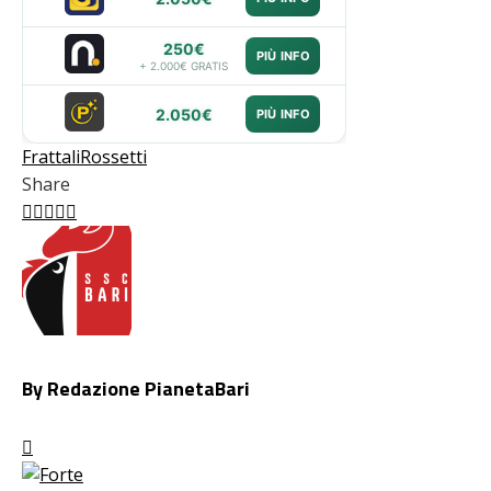
250€
PIÙ INFO
+ 2.000€ GRATIS
2.050€
PIÙ INFO
Frattali
Rossetti
Share
Facebook
Twitter
LinkedIn
Pinterest
Stumbleupon
Email
By Redazione PianetaBari