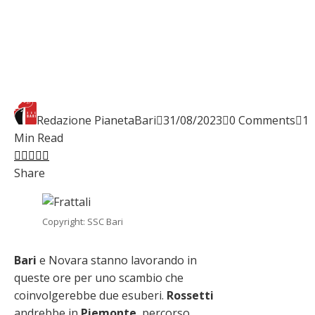
Redazione PianetaBari
31/08/2023
0 Comments
1
Min Read
Facebook
Twitter
LinkedIn
Pinterest
Stumbleupon
Email
Share
Copyright: SSC Bari
Bari
e Novara stanno lavorando in
queste ore per uno scambio che
coinvolgerebbe due esuberi.
Rossetti
andrebbe in
Piemonte
, percorso