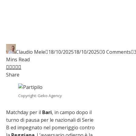
Claudio Mele
18/10/2025
18/10/2025
0 Comments
Mins Read
Facebook
Twitter
LinkedIn
Pinterest
Stumbleupon
Email
Share
Copyright: Geko Agency
Matchday per il
Bari
, in campo dopo il
turno di pausa per le nazionali di Serie
B ed impegnato nel pomeriggio contro
la
Reggiana
. L’avversario odierno è la