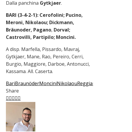
Dalla panchina
Gytkjaer
.
BARI (3-4-2-1): Cerofolini; Pucino,
Meroni, Nikolaou; Dickmann,
Bräunoder, Pagano
,
Dorval;
Castrovilli, Partipilo; Moncini.
A disp. Marfella, Pissardo, Mavraj,
Gytkjaer, Mane, Rao, Pereiro, Cerri,
Burgio, Maggiore, Darboe, Antonucci,
Kassama. All. Caserta.
Bari
Braunöder
Moncini
Nikolaou
Reggiana
Share
Facebook
Twitter
LinkedIn
Pinterest
Stumbleupon
Email