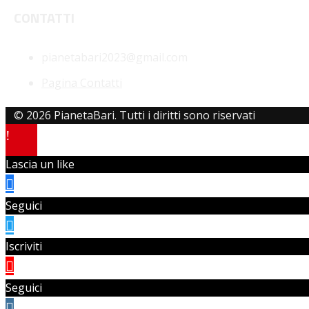
CONTATTI
pianetabari2023@gmail.com
Pagina Contatti
© 2026 PianetaBari. Tutti i diritti sono riservati
Lascia un like
Seguici
Iscriviti
Seguici