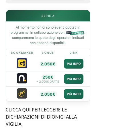
SERIE A
Al momento non ci sono eventi quotati in
programma. In collaborazione con
,
compareremo le quote degli operatori indicati
non appena disponibili.
BOOKMAKER
BONUS
LINK
2.050€
PIÙ INFO
250€
PIÙ INFO
+ 2.000€ GRATIS
2.050€
PIÙ INFO
CLICCA QUI PER LEGGERE LE
DICHIARAZIONI DI DIONIGI ALLA
VIGILIA