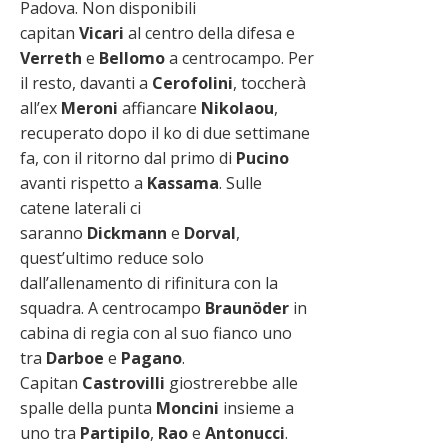
Padova. Non disponibili
capitan
Vicari
al centro della difesa e
Verreth
e
Bellomo
a centrocampo. Per
il resto, davanti a
Cerofolini
, toccherà
all’ex
Meroni
affiancare
Nikolaou
,
recuperato dopo il ko di due settimane
fa, con il ritorno dal primo di
Pucino
avanti rispetto a
Kassama
. Sulle
catene laterali ci
saranno
Dickmann
e
Dorval
,
quest’ultimo reduce solo
dall’allenamento di rifinitura con la
squadra. A centrocampo
Braunöder
in
cabina di regia con al suo fianco uno
tra
Darboe
e
Pagano
.
Capitan
Castrovilli
giostrerebbe alle
spalle della punta
Moncini
insieme a
uno tra
Partipilo
,
Rao
e
Antonucci
.