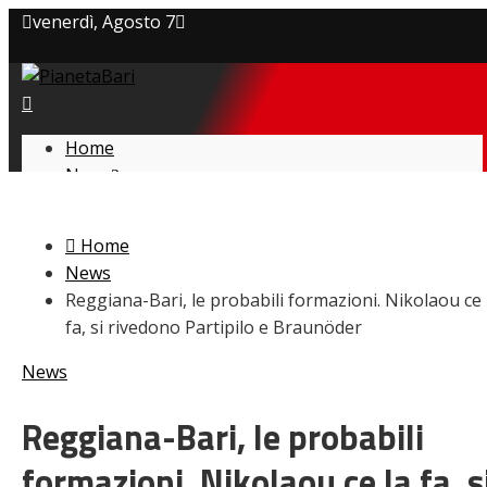
venerdì, Agosto 7
Privacy policy
Cookie Policy
Home
News
Contatti
Amarcord
Ex
Home
L’avversario
News
Giovanili
Reggiana-Bari, le probabili formazioni. Nikolaou ce 
Le pagelle
fa, si rivedono Partipilo e Braunöder
Interviste
Focus
News
Calciomercato
Serie B
Reggiana-Bari, le probabili
Video
formazioni. Nikolaou ce la fa, s