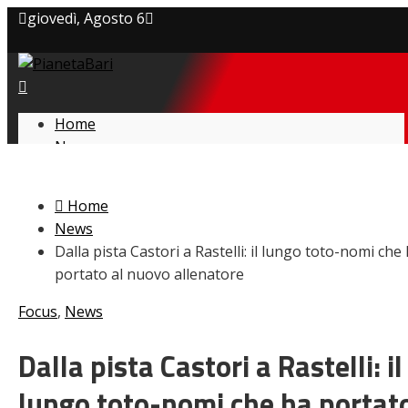
giovedì, Agosto 6
Privacy policy
Cookie Policy
Home
News
Contatti
Amarcord
Ex
Home
L’avversario
News
Giovanili
Dalla pista Castori a Rastelli: il lungo toto-nomi che
Le pagelle
portato al nuovo allenatore
Interviste
Focus
Focus
,
News
Calciomercato
Serie B
Dalla pista Castori a Rastelli: il
Video
lungo toto-nomi che ha portat