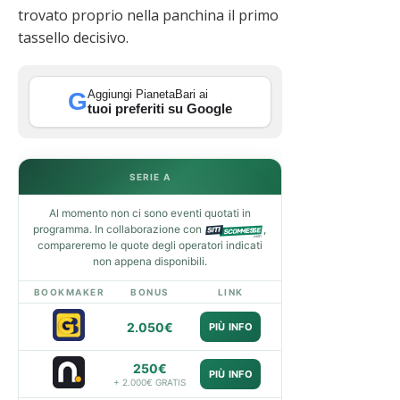
trovato proprio nella panchina il primo
tassello decisivo.
Aggiungi PianetaBari ai
G
tuoi preferiti su Google
SERIE A
Al momento non ci sono eventi quotati in
programma. In collaborazione con
,
compareremo le quote degli operatori indicati
non appena disponibili.
BOOKMAKER
BONUS
LINK
2.050€
PIÙ INFO
250€
PIÙ INFO
+ 2.000€ GRATIS