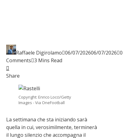
Raffaele Digirolamo
06/07/2026
06/07/2026
0
Comments
3 Mins Read
Facebook
Twitter
LinkedIn
Pinterest
Stumbleupon
Email
Share
Copyright: Enrico Locci/Getty
Images - Via OneFootball
La settimana che sta iniziando sarà
quella in cui, verosimilmente, terminerà
il lungo silenzio che accompagna il