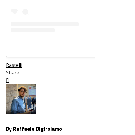
Rastelli
Share
Facebook
Twitter
LinkedIn
Pinterest
Stumbleupon
Email
By Raffaele Digirolamo