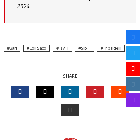
2024
Bari
Coli Saco
Favilli
Sibilli
Tripaldelli
SHARE
FACEBOOK
TWITTER
LINKEDIN
PINTEREST
STUM
EMAIL