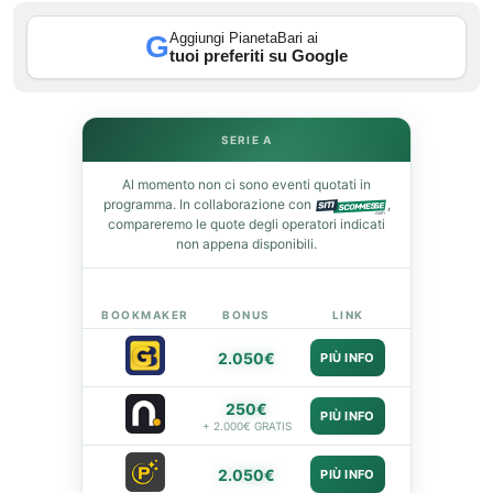
st
Aggiungi PianetaBari ai
G
tuoi preferiti su Google
leupon
SERIE A
Al momento non ci sono eventi quotati in
programma. In collaborazione con
,
compareremo le quote degli operatori indicati
non appena disponibili.
BOOKMAKER
BONUS
LINK
2.050€
PIÙ INFO
250€
PIÙ INFO
+ 2.000€ GRATIS
2.050€
PIÙ INFO