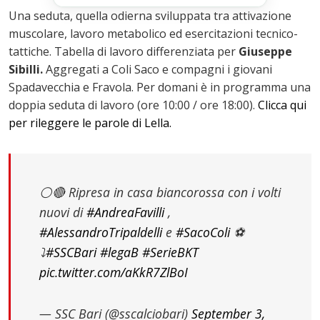
Una seduta, quella odierna sviluppata tra attivazione
muscolare, lavoro metabolico ed esercitazioni tecnico-
tattiche. Tabella di lavoro differenziata per
Giuseppe
Sibilli.
Aggregati a Coli Saco e compagni i giovani
Spadavecchia e Fravola. Per domani è in programma una
doppia seduta di lavoro (ore 10:00 / ore 18:00).
Clicca qui
per rileggere le parole di Lella.
⚪️🔴 Ripresa in casa biancorossa con i volti
nuovi di
#AndreaFavilli
,
#AlessandroTripaldelli
e
#SacoColi
⚽️
⤵️
#SSCBari
#legaB
#SerieBKT
pic.twitter.com/aKkR7ZlBoI
— SSC Bari (@sscalciobari)
September 3,