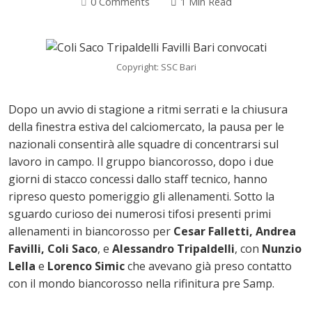
0 Comments
1 Min Read
Copyright: SSC Bari
Dopo un avvio di stagione a ritmi serrati e la chiusura
della finestra estiva del calciomercato, la pausa per le
nazionali consentirà alle squadre di concentrarsi sul
lavoro in campo. Il gruppo biancorosso, dopo i due
giorni di stacco concessi dallo staff tecnico, hanno
ripreso questo pomeriggio gli allenamenti. Sotto la
sguardo curioso dei numerosi tifosi presenti primi
ok
allenamenti in biancorosso per
Cesar Falletti, Andrea
Favilli, Coli Saco
, e
Alessandro Tripaldelli
, con
Nunzio
Lella
e
Lorenco Simic
che avevano già preso contatto
con il mondo biancorosso nella rifinitura pre Samp.
In