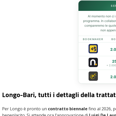
SE
Al momento non ci s
Home
programma. In collabo
News
compareremo le quote 
non appena
Amarcord
Ex
BOOKMAKER
BO
L’avversario
2.
Giovanili
Le pagelle
2
Interviste
+ 2.00
Focus
Calciomercato
2.
Serie B
Video
Longo-Bari, tutti i dettagli della tratta
Per Longo è pronto un
contratto biennale
fino al 2026, p
beneplacito. Si attende ora l’approvazione di
Luigi De Laur