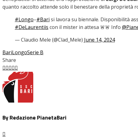
quanto raccolto attende solo il benestare della proprietà 
#Longo
–
#Bari
si lavora su biennale. Disponibilità as
#DeLaurentiis
con il mister in attesa 🚨🚨 Info
@Piane
— Claudio Mele (@Clad_Mele)
June 14, 2024
Bari
Longo
Serie B
Share
Facebook
Twitter
LinkedIn
Pinterest
Stumbleupon
Email
By Redazione PianetaBari