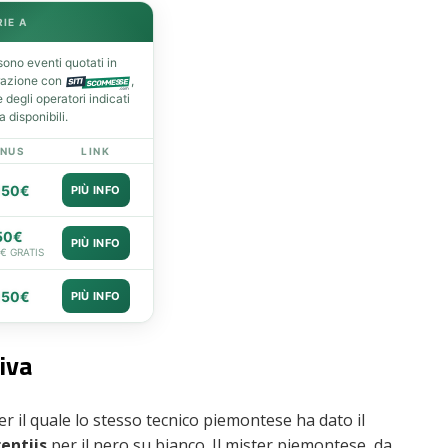
RIE A
ono eventi quotati in
razione con
,
degli operatori indicati
 disponibili.
NUS
LINK
050€
PIÙ INFO
50€
PIÙ INFO
0€ GRATIS
050€
PIÙ INFO
tiva
er il quale lo stesso tecnico piemontese ha dato il
entiis
per il nero su bianco. Il mister piemontese, da