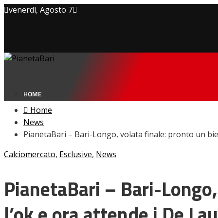
venerdì, Agosto 7
Privacy policy
Cookie Policy
Contatti
HOME
Home
News
PianetaBari – Bari-Longo, volata finale: pronto un bien
NEWS
Calciomercato
,
Esclusive
,
News
Amarcord
Ex
L’avversario
PianetaBari – Bari-Longo, 
Giovanili
Le pagelle
l’ok e ora attende i De Lau