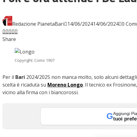
INTERVISTE
Redazione PianetaBari
14/06/2024
14/06/2024
0 Com
Facebook
Twitter
LinkedIn
Pinterest
Stumbleupon
Email
Share
FOCUS
Copyright: Como 1907
CALCIOMERCATO
Per il
Bari
2024/2025 non manca molto, solo alcuni dettagli. I
scelta è ricaduta su
Moreno Longo
. Il tecnico ex Frosino
vicino alla firma con i biancorossi.
SERIE B
Aggiungi Pia
G
tuoi prefe
VIDEO