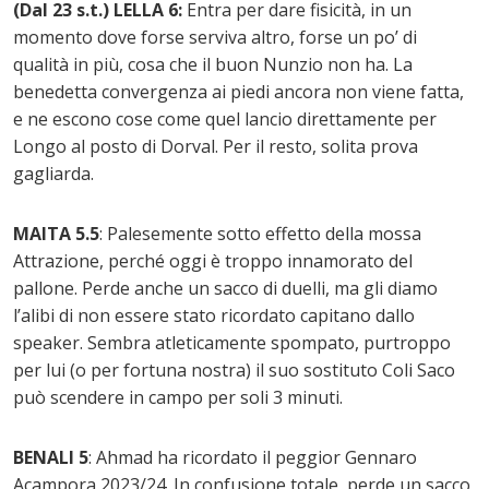
(Dal 23 s.t.) LELLA 6:
Entra per dare fisicità, in un
momento dove forse serviva altro, forse un po’ di
qualità in più, cosa che il buon Nunzio non ha. La
benedetta convergenza ai piedi ancora non viene fatta,
e ne escono cose come quel lancio direttamente per
Longo al posto di Dorval. Per il resto, solita prova
gagliarda.
MAITA 5.5
: Palesemente sotto effetto della mossa
Attrazione, perché oggi è troppo innamorato del
pallone. Perde anche un sacco di duelli, ma gli diamo
l’alibi di non essere stato ricordato capitano dallo
speaker. Sembra atleticamente spompato, purtroppo
per lui (o per fortuna nostra) il suo sostituto Coli Saco
può scendere in campo per soli 3 minuti.
BENALI 5
: Ahmad ha ricordato il peggior Gennaro
Acampora 2023/24. In confusione totale, perde un sacco