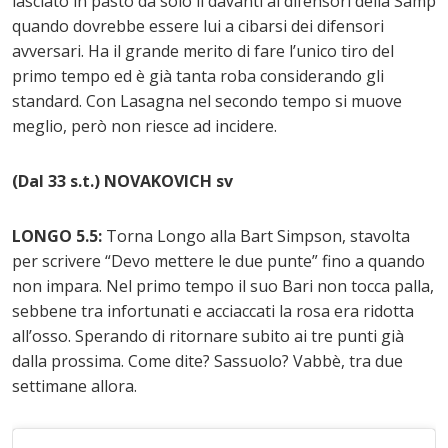
lasciato in pasto da solo li davanti ai difensori della Samp
quando dovrebbe essere lui a cibarsi dei difensori
avversari. Ha il grande merito di fare l’unico tiro del
primo tempo ed è già tanta roba considerando gli
standard. Con Lasagna nel secondo tempo si muove
meglio, però non riesce ad incidere.
(Dal 33 s.t.) NOVAKOVICH sv
LONGO 5.5:
Torna Longo alla Bart Simpson, stavolta
per scrivere “Devo mettere le due punte” fino a quando
non impara. Nel primo tempo il suo Bari non tocca palla,
sebbene tra infortunati e acciaccati la rosa era ridotta
all’osso. Sperando di ritornare subito ai tre punti già
dalla prossima. Come dite? Sassuolo? Vabbè, tra due
settimane allora.