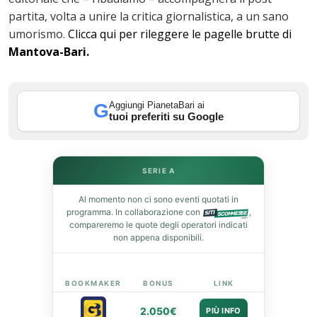
partita, volta a unire la critica giornalistica, a un sano
st
umorismo.
Clicca qui per rileggere le pagelle brutte di
Mantova-Bari.
leupon
Aggiungi PianetaBari ai
G
tuoi preferiti su Google
SERIE A
Al momento non ci sono eventi quotati in
programma. In collaborazione con
,
compareremo le quote degli operatori indicati
non appena disponibili.
BOOKMAKER
BONUS
LINK
2.050€
PIÙ INFO