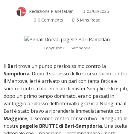
Redazione PianetaBari
03/03/2025
0 Comments
5 Mins Read
Copyright: U.C. Sampdoria
Il
Bari
trova un punto preziosissimo contro la
Sampdoria
. Dopo il successo dello scorso turno contro
il Mantova, ieri è arrivato un pari con tanta fatica e
sudore contro i blucerchiati di mister Semplici. Gli ospiti,
dopo un primo tempo dominato, erano passati in
ok
vantaggio a ridosso dell’intervallo grazie a Niang, ma il
Bari è stato bravo a riprenderla immediatamente con
Maggiore
, al secondo centro consecutivo. Di seguito le
nostre
pagelle BRUTTE di Bari-Sampdoria
. Una scelta
In
editoriale che – ribadiamo – accompagnerà il post