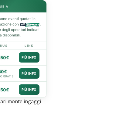
RIE A
ono eventi quotati in
razione con
,
degli operatori indicati
 disponibili.
NUS
LINK
050€
PIÙ INFO
50€
PIÙ INFO
0€ GRATIS
050€
PIÙ INFO