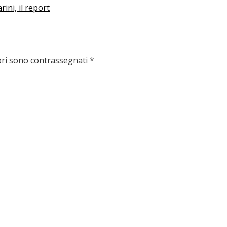
ini, il report
ori sono contrassegnati
*