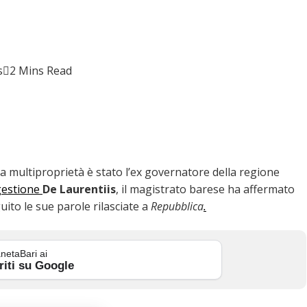
s
2 Mins Read
a multiproprietà è stato l’ex governatore della regione
 gestione
De Laurentiis
, il magistrato barese ha affermato
ito le sue parole rilasciate a
Repubblica
.
netaBari ai
riti su Google