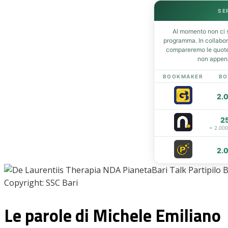
SE
Al momento non ci s
Home
programma. In collabo
News
compareremo le quote 
non appena
Amarcord
Ex
BOOKMAKER
BO
L’avversario
2.
Giovanili
Le pagelle
2
Interviste
+ 2.00
Focus
2.
Calciomercato
Serie B
Video
Copyright: SSC Bari
Le parole di Michele Emiliano