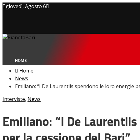
giovedì, Agosto 6
Privacy policy
Cookie Policy
Contatti
HOME
Home
News
Emiliano: “I De Laurentiis spendono le loro energie pe
NEWS
Interviste
,
News
Amarcord
Ex
L’avversario
Emiliano: “I De Laurentiis
Giovanili
Le pagelle
per la cessione del Bari”