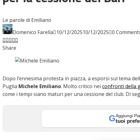
INTERVISTE
Le parole di Emiliano
Domenico Farella
10/12/2025
10/12/2025
0 Comment
Facebook
Twitter
LinkedIn
Pinterest
Stumbleupon
Email
FOCUS
Share
CALCIOMERCATO
Dopo l’ennesima protesta in piazza, a esporsi sul tema dell
Puglia
Michele
Emiliano
. Molto critico nei
confronti della
come i tempi siano maturi per una cessione del club. Di segu
SERIE B
Aggiungi Pia
G
tuoi prefe
VIDEO