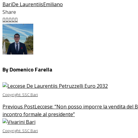
Bari
De Laurentiis
Emiliano
Share
Facebook
Twitter
LinkedIn
Pinterest
Stumbleupon
Email
By Domenico Farella
Copyright: SSC Bari
Previous Post
Leccese: “Non posso imporre la vendita del Ba
incontro formale al presidente”
Copyright: SSC Bari