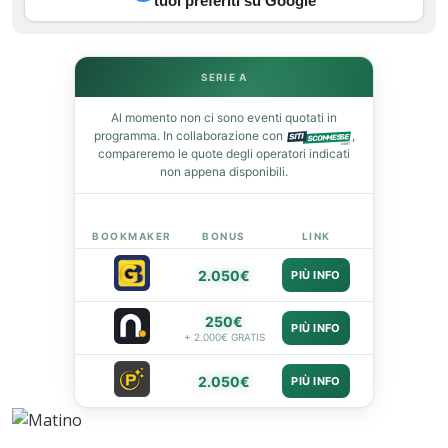
tuoi preferiti su Google
SERIE A
Al momento non ci sono eventi quotati in
programma. In collaborazione con
,
compareremo le quote degli operatori indicati
non appena disponibili.
BOOKMAKER
BONUS
LINK
2.050€
PIÙ INFO
250€
PIÙ INFO
+ 2.000€ GRATIS
2.050€
PIÙ INFO