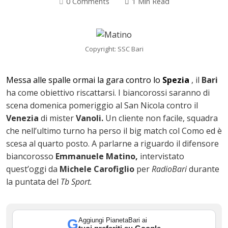
0 Comments
1 Min Read
Copyright: SSC Bari
ok
Messa alle spalle ormai la gara contro lo
Spezia
, il
Bari
ha come obiettivo riscattarsi. I biancorossi saranno di
scena domenica pomeriggio al San Nicola
contro il
In
Venezia
di mister
Vanoli.
Un cliente non facile, squadra
che nell’ultimo turno ha perso il big match col Como ed è
st
scesa al quarto posto. A parlarne a riguardo il difensore
biancorosso
Emmanuele Matino,
intervistato
leupon
quest’oggi da
Michele Carofiglio
per
RadioBari
durante
la puntata del
Tb Sport.
Aggiungi PianetaBari ai
G