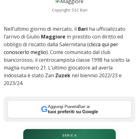
Copyright: SSC Bari
Nell’ultimo giorno di mercato, il
Bari
ha ufficializzato
l’arrivo di Giulio
Maggiore
in prestito con diritto ed
obbligo di riscatto dalla Salernitana (
clicca qui per
conoscerlo meglio
). Come comunicato dal club
biancorosso, il centrocampista classe 1998 ha scelto la
maglia numero 21. L’ultimo giocatore ad averla
indossata è stato Zan
Zuzek
nel biennio 2022/23 e
ok
2023/24.
Aggiungi PianetaBari ai
G
In
tuoi preferiti su Google
st
SERIE A