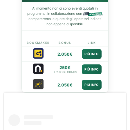
leupon
Al momento non ci sono eventi quotati in
programma. In collaborazione con
,
compareremo le quote degli operatori indicati
non appena disponibili.
BOOKMAKER
BONUS
LINK
2.050€
PIÙ INFO
250€
PIÙ INFO
+ 2.000€ GRATIS
2.050€
PIÙ INFO